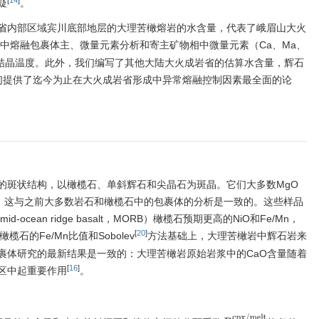
疑
。
省内部区域宾川底部地层的大理苦橄熔岩的水含量，代表了峨眉山大火
中熔融包裹体主、微量元素分析和寄主矿物相中微量元素（Ca、Ma、
石结晶温度。此外，我们编写了其他大陆大火成岩省的估算水含量，辉石
们提供了迄今为止在大火成岩省形成中异常熔融控制因素最全面的论
的斑状结构，以橄榄石、单斜辉石和尖晶石为斑晶。它们大多数MgO
计算），这与之前大多数岩石和橄榄石中的包裹体的分析是一致的。这些样品
cean ridge basalt，MORB）橄榄石预期更高的NiO和Fe/Mn，
[
20
]
石的Fe/Mn比值和Sobolev
方法基础上，大理苦橄岩中辉石岩来
包裹体研究的最新结果是一致的：大理苦橄岩原始岩浆中的CaO含量随着
[
16
]
区中起重要作用
。
D
w
a
t
e
r
c
p
x
/
m
e
l
t