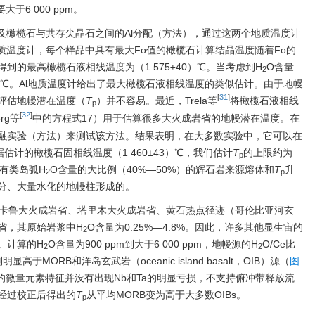
于6 000 ppm。
以及橄榄石与共存尖晶石之间的Al分配（方法），通过这两个地质温度计
地质温度计，每个样品中具有最大Fo值的橄榄石计算结晶温度随着Fo的
到的最高橄榄石液相线温度为（1 575±40）℃。当考虑到H
O含量
2
3）℃。Al地质温度计给出了最大橄榄石液相线温度的类似估计。由于地幔
[
31
]
评估地幔潜在温度（
T
）并不容易。最近，Trela等
将橄榄石液相线
p
[
32
]
rg等
中的方程式17）用于估算很多大火成岩省的地幔潜在温度。在
融实验（方法）来测试该方法。结果表明，在大多数实验中，它可以在
估计的橄榄石固相线温度（1 460±43）℃，我们估计
T
的上限约为
p
具有类岛弧H
O含量的大比例（40%—50%）的辉石岩来源熔体和
T
升
2
p
分、大量水化的地幔柱形成的。
卡鲁大火成岩省、塔里木大火成岩省、黄石热点径迹（哥伦比亚河玄
省，其原始岩浆中H
O含量为0.25%—4.8%。因此，许多其他显生宙的
2
。计算的H
O含量为900 ppm到大于6 000 ppm，地幔源的H
O/Ce比
2
2
明显高于MORB和洋岛玄武岩（oceanic island basalt，OIB）源（
图
的微量元素特征并没有出现Nb和Ta的明显亏损，不支持俯冲带释放流
经过校正后得出的
T
从平均MORB变为高于大多数OIBs。
p