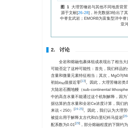
图 1
大理苦橄岩与其他不同地质背景
源于文献[
26
-
28
]，补充数据3给出了
中脊玄武岩；EMORB为富集型洋中脊
亚
2. 讨论
全岩和熔融包裹体组成表现出了相当大
可能否定了这种可能性：首先，我们样品的
含量和微量元素特征相当；其次，MgO与Nb/
[
13
]
初始
ε
值接近零
。因此，大理苦橄岩类
Nd
大陆岩石圈地幔（sub-continental lith
中的高含水量不能通过这个机制解释，因为
据估算的含水量和全岩Ce浓度计算，我们的
[
24
-
25
]
来说＜250）
。因此，我们认为大理苦
[
26
被提出用于解释太古代和白垩纪科马提岩
[
29
]
配系数为0.01
，部分熔融程度的下限约为1