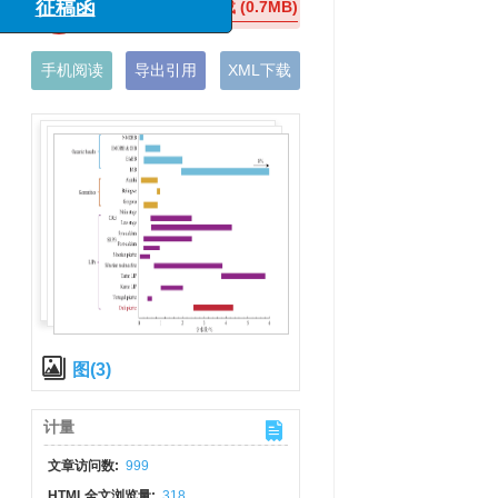
在线预览
下载
(0.7MB)
”专栏征稿函
震科学进展”专栏
稿函
手机阅读
导出引用
XML下载
图(3)
计量
文章访问数:
999
HTML全文浏览量:
318