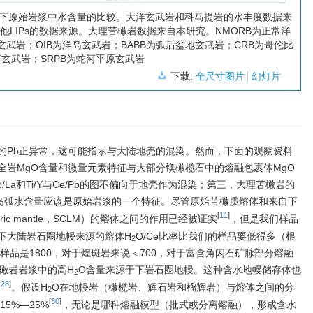
下原始岩浆中水含量的比较。大洋玄武岩和科马提岩的水丰度数据来
其他LIPs的数据来源。大理苦橄岩数据来自本研究。NMORB为正常洋
玄武岩；OIB为洋岛玄武岩；BABB为弧后盆地玄武岩；CRB为哥伦比
河玄武岩；SRPB为蛇河平原玄武岩
下载:
全尺寸图片
幻灯片
的Pb正异常，这可能指示与大陆地壳的混染。然而，下面的观察资料
全岩MgO含量和微量元素特征与大部分镁橄榄石中的熔融包裹体MgO
La和Ti/Y与Ce/Pb的图不偏向于地壳作为混染；第三，大理苦橄岩的
岛弧水含量应该是原始岩浆的一个特征。尽管原始苦橄质熔体和来自下
[
11
]
ospheric mantle，SCLM）的熔体之间的作用已经被证实
，但是我们样品
下大陆岩石圈地幔来源的熔体H
O/Ce比率比我们的样品要低得多（根
2
样品是1800，对于煌斑岩来说＜700，对于富含角闪石矿脉部分熔融
橄岩岩浆中的高H
O含量来源于下岩石圈地幔。这种含水地幔储存体也
2
-
28
]
。假设H
O在地幔岩（橄榄岩、辉石岩和榴辉岩）与熔体之间的分
2
[
30
]
5%—25%
，无论是哪种熔融模型（批式或分离熔融），形成含水