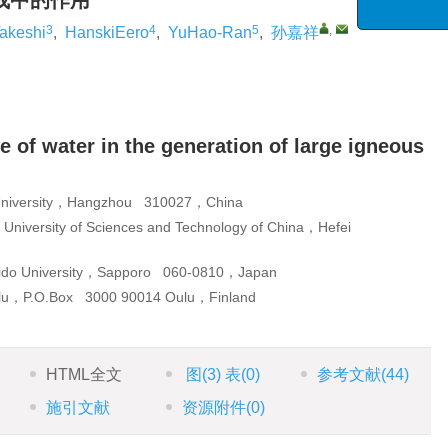
成中的作用
与风险管理
3
4
5
,
Takeshi
,
HanskiEero
,
YuHao-Ran
,
孙嘉祥
“海洋工程与地
征
e of water in the generation of large igneous
g University，Hangzhou 310027，China
University of Sciences and Technology of China，Hefei
aido University，Sapporo 060-0810，Japan
Oulu，P.O.Box 3000 90014 Oulu，Finland
HTML全文
图
(3)
表
(0)
参考文献
(44)
施引文献
资源附件
(0)