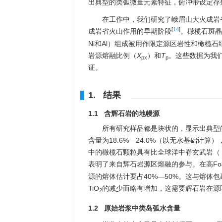
出典型的类弧微量元素特征，俯冲带设定存
在工作中，我们研究了峨眉山大火成岩
[
14
]
成岩省火山作用的早期阶段
。橄榄石斑晶
Ni和Al）组成被用作限定源区岩性和橄榄
岩源熔融比例（
X
）和
T
。这些数据为我
px
p
证。
1. 结果
1.1 含辉石岩的地幔源
所有研究样品都是块状的，显示出典型
含量为18.6%—24.0%（以无水基础
中的橄榄石颗粒具有比全球洋中脊玄武岩（ mid-o
表明了来自辉石岩源区熔融的参与。在高Fo橄榄
源的熔体估计要占40%—50%。这与熔体
TiO
的减少而略有增加，这需要辉石岩在源
2
1.2 原始岩浆中类岛弧水含量