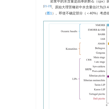
岩浆中的水含量是由单斜辉石（cpx
[
21
-
23
]
。原始大理苦橄岩中水含量估计为(3.44%±0
（
图1
）。即使不确定部分（＜40%）考虑在