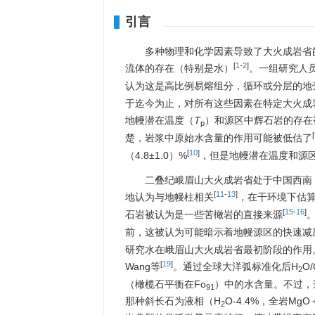
引言
多种物理和化学因素导致了大火成岩省
[
1
-
2
]
流体的存在（特别是水）
。一组研究人
认为这是高比例易熔组分，循环或分层的地
于迄今为止，对所有这些因素在特定大火成
地幔潜在温度（
T
）和源区中辉石岩的存在
p
[
楚，岩浆中原始水含量的作用可能被低估了
[
10
]
（4.8±1.0）%
，但是地幔潜在温度和源
二叠纪峨眉山大火成岩省处于中国西南
[
11
-
13
]
地认为与地幔柱相关
，在干环境下估算
[
15
-
16
]
石岩被认为是一些苦橄岩的直接来源
前，这被认为可能暗示着地幔源区的快速减
研究水在峨眉山大火成岩省最初阶段的作用。
[
19
]
Wang等
。通过全球大洋弧标准化后H
O
2
（橄榄石平衡在Fo
）中的水含量。不过，
91
那种斜长石为液相（H
O-4.4%，全岩M
2