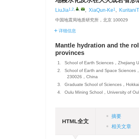
地幔水化及水在大火成岩省形
1,2
,
,
1
LiuJia
,
XiaQun-Ke
,
Kuritani
中国地震局地质研究所，北京 100029
详细信息
Mantle hydration and the rol
provinces
1.
School of Earth Sciences，Zhejian
2.
School of Earth and Space Sciences，
230026，China
3.
Graduate School of Sciences，Hokk
4.
Oulu Mining School，University of 
摘要
HTML全文
相关文章