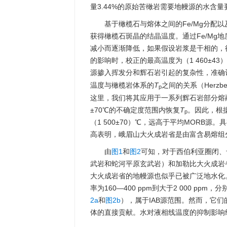
量3.44%的原始苦橄岩需要地幔源的水含量要大
基于橄榄石与熔体之间的Fe/Mg分配
获得橄榄石斑晶的结晶温度。通过Fe/Mg
减小而逐渐降低，如果假设岩浆是干相的，得
的影响时，校正的最高温度为（1 460±4
源掺入挥发分和辉石岩引起的复杂性，准确
温度与橄榄岩体系的
T
之间的关系（Herzbe
p
这里，我们将其应用于一系列辉石岩部分熔
±70℃的不确定度范围内恢复
T
。因此，根据
p
（1 500±70）℃，远高于平均MORB源。
高表明，峨眉山大火成岩省是由富含易熔组
由
图1
和
图2
可知，对于西伯利亚圈闭、
武岩和蛇河平原玄武岩）和加勒比大火成岩
大火成岩省的地幔源也似乎已被广泛地水化
率为160—400 ppm到大于2 000 ppm，分别
2a
和
图2b
），属于IAB源范围。然而，它们
体的直接贡献。水对液相线温度的抑制影响