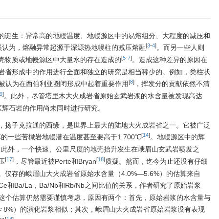
的诞生：异常高的地幔温度、地幔源区中的易熔组分、大程度的减压和
[
3
-
4
]
员认为，熔融异常起源于深源热地幔柱的减压熔融
。而另一些人则
[
5
-
7
]
壳物质或地幔源区中大量水的存在造成的
。造成这种差异的原因在
岩省形成中的作用进行全面和独立的研究是相当稀少的。例如，类柱状
[
8
]
被认为在西伯利亚圈闭形成中起着重要作用
，挥发分的贡献依然不清
9
]
。此外，尽管塔里木大火成岩省原始玄武岩浆的水含量被发现高达
区辉石岩的作用尚未同时进行研究。
，扬子克拉通的西缘，是世界上最大的陆地大火成岩省之一。它被广泛
[
14
]
的一些苦橄岩地幔潜在温度甚至要高于1 700℃
。地幔源区中的辉
。此外，一个快速、公里尺度的地壳抬升发生在峨眉山玄武岩喷发之
[
17
]
[
18
]
压
，尽管最近被Perte和Bryan
质疑。然而，迄今为止还没有仔细
仅存的峨眉山大火成岩省原始水含量（4.0%—5.6%）的估算来自
/Ce和Ba/La，Ba/Nb和Rb/Nb之间比值的关系，作者研究了原始岩浆
这个估算仍然需要谨慎考虑，原因有两个：首先，原始岩浆的水含量与
gO＜8%）的演化岩浆相似；其次，峨眉山大火成岩省原始岩浆没有表现
[
14
]