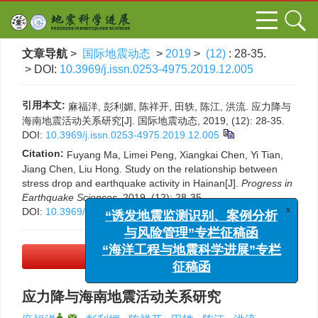
文章导航
>
国际地震动态
>
2019
>
(12)
: 28-35.
> DOI:
10.3969/j.issn.0253-4975.2019.12.005
引用本文:
麻福洋, 彭利媚, 陈祥开, 田轶, 陈江, 洪流. 应力降与
海南地震活动关系研究[J]. 国际地震动态, 2019, (12): 28-35.
DOI:
10.3969/j.issn.0253-4975.2019.12.005
Citation:
Fuyang Ma, Limei Peng, Xiangkai Chen, Yi Tian,
Jiang Chen, Liu Hong. Study on the relationship between
stress drop and earthquake activity in Hainan[J].
Progress in
Earthquake Sciences
, 2019, (12): 28-35.
DOI:
10.3969/j.issn.0253-4975.2019.12.005
x
“诱发地震监测识别、案例分析
与风险管理”专栏征稿函
“海洋工程与地震科学进展”专栏
PDF下载
(1059 KB)
征稿函
应力降与海南地震活动关系研究
,