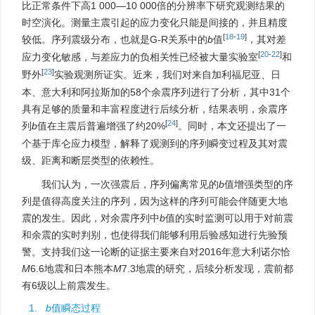
比正常条件下高1 000—10 000倍的分辨率下研究观测结果的
时空演化。测量主震引起的应力变化只能是间接的，并且精度
[
18
-
19
]
较低。序列震级分布，也就是G-R关系中的
b
值
，其对差
[
20
-
22
]
应力变化敏感，与差应力的负相关性已经被大量实验室
和
[
23
]
野外
实验观测所证实。近来，我们对来自加利福尼亚、日
本、意大利和阿拉斯加的58个余震序列进行了分析，其中31个
具有足够的质量和丰富程度进行后续分析，结果表明，余震序
[
24
]
列
b
值在主震后普遍增强了约20%
。同时，本文还提出了一
个基于库仑应力模型，解释了观测到的序列瞬变过程及其对震
级、距离和断层类型的依赖性。
我们认为，一次强震后，序列偏离常见的
b
值增强类型的序
列是值得高度关注的序列，因为这样的序列可能会伴随更大地
震的发生。因此，对余震序列中
b
值的实时监测可以用于对前震
和余震的实时判别，也使得我们能够利用后验感知进行先验预
警。支持我们这一论断的证据主要来自对2016年意大利诺尔恰
M
6.6地震和日本熊本
M
7.3地震的研究，后续分析发现，震前都
有6级以上前震发生。
1.
b
值瞬态过程