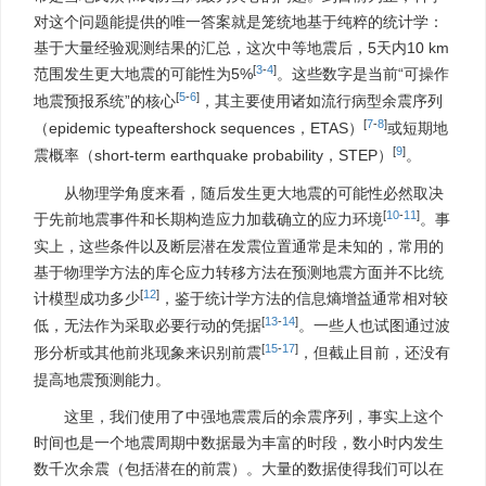
对这个问题能提供的唯一答案就是笼统地基于纯粹的统计学：
基于大量经验观测结果的汇总，这次中等地震后，5天内10 km
[
3
-
4
]
范围发生更大地震的可能性为5%
。这些数字是当前“可操作
[
5
-
6
]
地震预报系统”的核心
，其主要使用诸如流行病型余震序列
[
7
-
8
]
（epidemic typeaftershock sequences，ETAS）
或短期地
[
9
]
震概率（short-term earthquake probability，STEP）
。
从物理学角度来看，随后发生更大地震的可能性必然取决
[
10
-
11
]
于先前地震事件和长期构造应力加载确立的应力环境
。事
实上，这些条件以及断层潜在发震位置通常是未知的，常用的
基于物理学方法的库仑应力转移方法在预测地震方面并不比统
[
12
]
计模型成功多少
，鉴于统计学方法的信息熵增益通常相对较
[
13
-
14
]
低，无法作为采取必要行动的凭据
。一些人也试图通过波
[
15
-
17
]
形分析或其他前兆现象来识别前震
，但截止目前，还没有
提高地震预测能力。
这里，我们使用了中强地震震后的余震序列，事实上这个
时间也是一个地震周期中数据最为丰富的时段，数小时内发生
数千次余震（包括潜在的前震）。大量的数据使得我们可以在