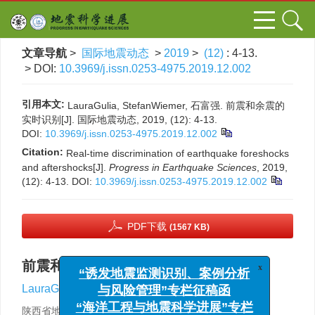
文章导航
>
国际地震动态
>
2019
>
(12)
: 4-13.
> DOI:
10.3969/j.issn.0253-4975.2019.12.002
引用本文:
LauraGulia, StefanWiemer, 石富强. 前震和余震的
实时识别[J]. 国际地震动态, 2019, (12): 4-13.
DOI:
10.3969/j.issn.0253-4975.2019.12.002
Citation:
Real-time discrimination of earthquake foreshocks
and aftershocks[J].
Progress in Earthquake Sciences
, 2019,
(12): 4-13.
DOI:
10.3969/j.issn.0253-4975.2019.12.002
PDF下载
(1567 KB)
x
“诱发地震监测识别、案例分析
前震和余震的实时识别
与风险管理”专栏征稿函
,
,
LauraGulia
,
StefanWiemer
,
石富强
“海洋工程与地震科学进展”专栏
陕西省地震局，西安 710068
征稿函