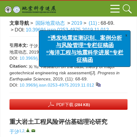
文章导航
>
国际地震动态
>
2019
>
(11)
: 68-69.
> DOI:
10.3969/j.issn.0253-4975.2019.11.012
x
“诱发地震监测识别、案例分析
引用本文:
于汐. 重大岩土工程风险评估基础理论研究[J]. 国际
与风险管理”专栏征稿函
地震动态, 2019, (11): 68-69.
“海洋工程与地震科学进展”专栏
DOI:
10.3969/j.issn.0253-4975.2019.11.012
征稿函
Citation:
Xi Yu. Research on the basic theory of major
geotechnical engineering risk assessment[J].
Progress in
Earthquake Sciences
, 2019, (11): 68-69.
DOI:
10.3969/j.issn.0253-4975.2019.11.012
PDF下载
(284 KB)
重大岩土工程风险评估基础理论研究
1,2
,
,
于汐