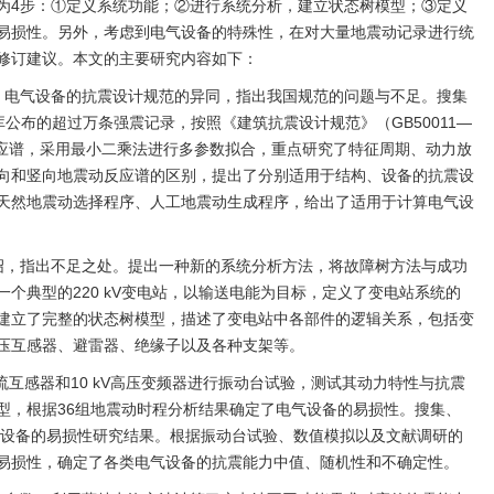
为4步：①定义系统功能；②进行系统分析，建立状态树模型；③定义
易损性。另外，考虑到电气设备的特殊性，在对大量地震动记录进行统
修订建议。本文的主要研究内容如下：
、电气设备的抗震设计规范的异同，指出我国规范的问题与不足。搜集
t数据库公布的超过万条强震记录，按照《建筑抗震设计规范》（GB50011—
反应谱，采用最小二乘法进行多参数拟合，重点研究了特征周期、动力放
向和竖向地震动反应谱的区别，提出了分别适用于结构、设备的抗震设
天然地震动选择程序、人工地震动生成程序，给出了适用于计算电气设
绍，指出不足之处。提出一种新的系统分析方法，将故障树方法与成功
个典型的220 kV变电站，以输送电能为目标，定义了变电站系统的
建立了完整的状态树模型，描述了变电站中各部件的逻辑关系，包括变
压互感器、避雷器、绝缘子以及各种支架等。
kV电流互感器和10 kV高压变频器进行振动台试验，测试其动力特性与抗震
型，根据36组地震动时程分析结果确定了电气设备的易损性。搜集、
各类电气设备的易损性研究结果。根据振动台试验、数值模拟以及文献调研的
易损性，确定了各类电气设备的抗震能力中值、随机性和不确定性。