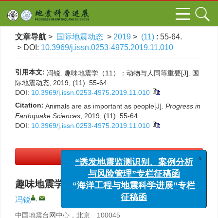
文章导航
>
国际地震动态
>
2019
>
(11)
: 55-64.
> DOI:
10.3969/j.issn.0253-4975.2019.11.010
引用本文:
冯锐. 趣味地震学（11）：动物与人同等重要[J]. 国
际地震动态, 2019, (11): 55-64.
DOI:
10.3969/j.issn.0253-4975.2019.11.010
Citation:
Animals are as important as people[J].
Progress in
Earthquake Sciences
, 2019, (11): 55-64.
DOI:
10.3969/j.issn.0253-4975.2019.11.010
x
“诱发地震监测识别、案例分析
PDF下载
(1707 KB)
与风险管理”专栏征稿函
“海洋工程与地震科学进展”专栏
趣味地震学（11）：动物与人同等重要
征稿函
,
冯锐
中国地震台网中心，北京 100045