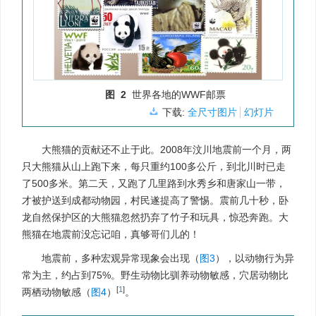
图 2
世界各地的WWF邮票
下载:
全尺寸图片
幻灯片
大熊猫的贡献还不止于此。2008年汶川地震前一个月，两
只大熊猫从山上跑下来，每只重约100多公斤，到北川时已走
了500多米。第二天，又跑了几里路到水秀乡和唐家山一带，
才被护送到成都动物园，村民遂提高了警惕。震前几十秒，卧
龙自然保护区的大熊猫忽然扔弃了竹子和玩具，惊恐奔跑。大
熊猫在地震前没忘记咱，真够哥们儿的！
地震前，多种宏观异常现象会出现（
图3
），以动物行为异
常为主，约占到75%。野生动物比驯养动物敏感，穴居动物比
[
1
]
两栖动物敏感（
图4
）
。