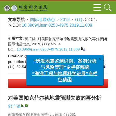
文章导航
>
国际地震动态
>
2019
>
(11)
: 52-54.
> DOI:
10.3969/j.issn.0253-4975.2019.11.009
引用本文:
郭广猛. 对美国帕克菲尔德地震预测失败的再分析[J].
国际地震动态, 2019, (11): 52-54.
DOI:
10.3969/j.issn.0253-4975.2019.11.009
Citation:
Guangmeng Guo. Why the Parkfield earthquake
x
“诱发地震监测识别、案例分析
prediction failed[J].
Progress in Earthquake Sciences
, 2019,
与风险管理”专栏征稿函
(11): 52-54.
DOI:
10.3969/j.issn.0253-4975.2019.11.009
“海洋工程与地震科学进展”专栏
征稿函
PDF下载
(314 KB)
对美国帕克菲尔德地震预测失败的再分析
,
郭广猛
南阳师范学院卫星遥感中心，南阳 473061