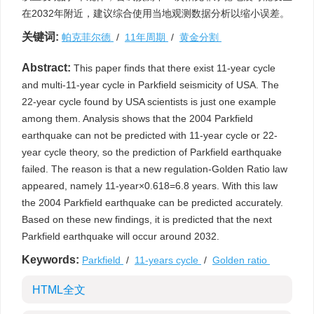
在2032年附近，建议综合使用当地观测数据分析以缩小误差。
关键词:
帕克菲尔德
/
11年周期
/
黄金分割
Abstract:
This paper finds that there exist 11-year cycle
and multi-11-year cycle in Parkfield seismicity of USA. The
22-year cycle found by USA scientists is just one example
among them. Analysis shows that the 2004 Parkfield
earthquake can not be predicted with 11-year cycle or 22-
year cycle theory, so the prediction of Parkfield earthquake
failed. The reason is that a new regulation-Golden Ratio law
appeared, namely 11-year×0.618=6.8 years. With this law
the 2004 Parkfield earthquake can be predicted accurately.
Based on these new findings, it is predicted that the next
Parkfield earthquake will occur around 2032.
Keywords:
Parkfield
/
11-years cycle
/
Golden ratio
HTML全文