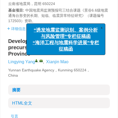
云南省地震局，昆明 650224
基金项目:
中国地震局监测预报司三结合课题《景谷6.6级地震
通海台形变的长期、短临、临震异常特征研究》（课题编号
172503）资助。
详细信息
x
“诱发地震监测识别、案例分析
与风险管理”专栏征稿函
Development of the earthquake
“海洋工程与地震科学进展”专栏
precursory monitoring in Yunnan
征稿函
Province
,
Lingying Yang
,
Xianjin Mao
Yunnan Earthquake Agency，Kunming 650224，
China
摘要
HTML全文
引言