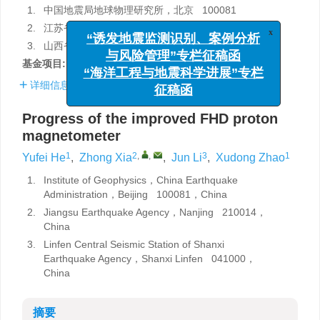
1.
中国地震局地球物理研究所，北京 100081
2.
江苏省地震局，南京 210014
x
“诱发地震监测识别、案例分析
3.
山西省地震局临汾中心地震台，山西临汾 041000
与风险管理”专栏征稿函
基金项目:
地震科技星火计划项目（XH17014SX）资助。
“海洋工程与地震科学进展”专栏
详细信息
征稿函
Progress of the improved FHD proton
magnetometer
1
2
,
,
3
1
Yufei He
,
Zhong Xia
,
Jun Li
,
Xudong Zhao
1.
Institute of Geophysics，China Earthquake
Administration，Beijing 100081，China
2.
Jiangsu Earthquake Agency，Nanjing 210014，
China
3.
Linfen Central Seismic Station of Shanxi
Earthquake Agency，Shanxi Linfen 041000，
China
摘要