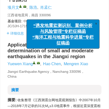
,
项月文
,
陈浩
,
肖孟仁
江西省地震局，南昌 330096
基金项目:
中国地震局监测、预测、科研三结合课题（CEA-
x
JC/3JH-171503）资助。
“诱发地震监测识别、案例分析
与风险管理”专栏征稿函
详细信息
“海洋工程与地震科学进展”专栏
Application of sPL phase in focal depth
征稿函
determination of small and moderate
earthquakes in the Jiangxi region
,
Yuewen Xiang
,
Hao Chen
,
Mengren Xiao
Jiangxi Earthquake Agency，Nanchang 330096，
China
摘要
摘要:
收集整理《江西测震台网地震观测报告》中2007年10月
—2018年7月记录的31次
M
≥3.0地震事件，根据近震深度震相
L