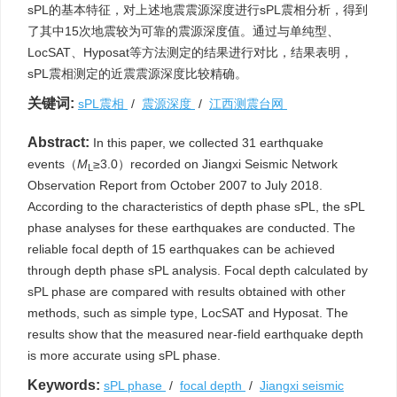
sPL的基本特征，对上述地震震源深度进行sPL震相分析，得到
了其中15次地震较为可靠的震源深度值。通过与单纯型、
LocSAT、Hyposat等方法测定的结果进行对比，结果表明，
sPL震相测定的近震震源深度比较精确。
关键词:
sPL震相
/
震源深度
/
江西测震台网
Abstract:
In this paper, we collected 31 earthquake
events（
M
≥3.0）recorded on Jiangxi Seismic Network
L
Observation Report from October 2007 to July 2018.
According to the characteristics of depth phase sPL, the sPL
phase analyses for these earthquakes are conducted. The
reliable focal depth of 15 earthquakes can be achieved
through depth phase sPL analysis. Focal depth calculated by
sPL phase are compared with results obtained with other
methods, such as simple type, LocSAT and Hyposat. The
results show that the measured near-field earthquake depth
is more accurate using sPL phase.
Keywords:
sPL phase
/
focal depth
/
Jiangxi seismic