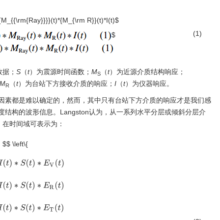
{M_{{\rm{Ray}}}}(t)*{M_{\rm R}}(t)*I(t)$
(1)
$
数据；
S
（
t
）为震源时间函数；
M
（
t
）为近源介质结构响应；
S
M
（
t
）为台站下方接收介质的响应；
I
（
t
）为仪器响应。
R
因素都是难以确定的，然而，其中只有台站下方介质的响应才是我们感
结构的波形信息。Langston认为，从一系列水平分层或倾斜分层介
，在时间域可表示为：
$$ \left\{
S
(
t
)
∗
E
V
(
t
)
D
R
(
t
)
=
I
(
t
)
∗
S
(
t
)
∗
E
R
(
t
)
D
T
(
t
)
=
I
(
t
)
∗
S
(
t
)
∗
E
T
(
t
)