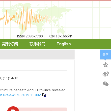
ISSN
2096-7780
CN
10-1665/P
期刊订阅
联系我们
English
分享
): 4-13.
tructure beneath Anhui Province revealed
ssn.0253-4975.2019.11.002