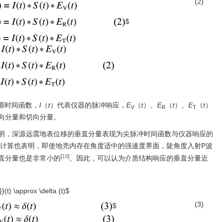
(2)
$
源时间函数，
I
（
t
）代表仪器的脉冲响应，
E
（
t
）、
E
（
t
）、
E
（
t
）
V
R
T
向分量和切向分量。
明，深源远震地表位移的垂直分量表现为尖脉冲时间函数与仪器响应的
计算也表明，即使地壳内存在角度适中的强速度界面，陡角度入射P波
[
18
]
直分量也是非常小的
。因此，可以认为介质结构响应的垂直分量近
}(t) \approx \delta (t)$
(3)
$