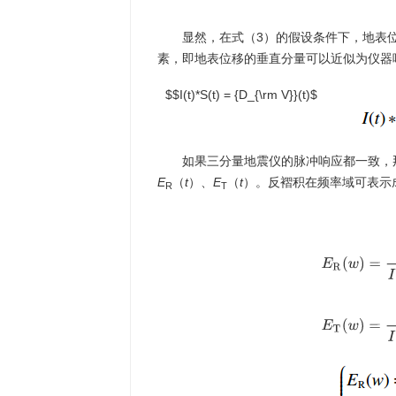
显然，在式（3）的假设条件下，地表
素，即地表位移的垂直分量可以近似为仪器
$$I(t)*S(t) = {D_{\rm V}}(t)$
如果三分量地震仪的脉冲响应都一致，
E
（
t
）、
E
（
t
）。反褶积在频率域可表示
R
T
E
R
(
w
)
=
D
R
(
w