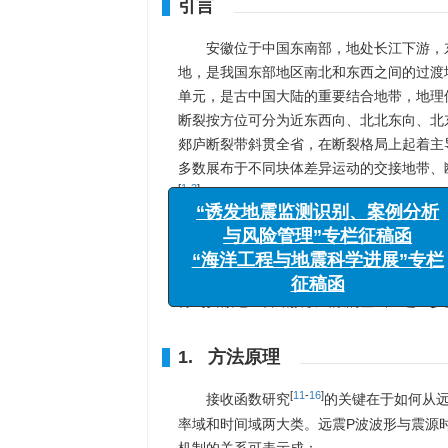
引言
安徽位于中国东南部，地处长江下游，
地，是我国东部地区南北和东西之间的过渡
单元，是古中国大陆的重要结合地带，地理
断裂按方位可分为近东西向、北北东向、北
郯庐断裂带斜贯全省，在断裂格局上起着主
多数展布于不同块体差异运动的交接地带、
[
1
-
3
]
。
安徽地区由于其特殊的地理位置以及大
[
4
-
6
]
地区取得了丰富的研究成果
，其中利用
“诱发地震监测识别、
[
研究大多集中在地区地壳厚度和速度比方面
与风险管理”专栏征
得到安徽地区台站接收函数的基础上进一步
“海洋工程与地震科学进
征稿函
1. 方法原理
[
11
-
16
]
接收函数研究
的关键在于如何从
率域和时间域两大类。远震P波波形与震源