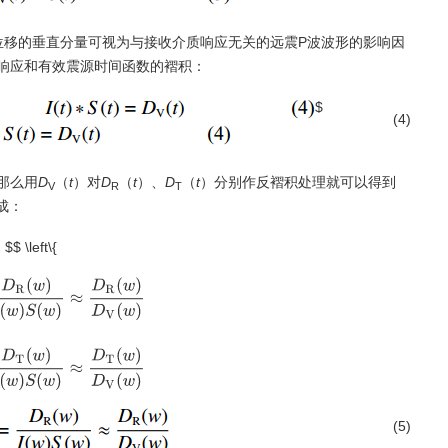
位移的垂直分量可视为与接收介质响应无关的远震P波波形的影响因
响应和有效震源时间函数的褶积：
$
(4)
那么用
D
（
t
）对
D
（
t
）、
D
（
t
）分别作反褶积处理就可以得到
V
R
T
成：
$$ \left\{
)
I
(
w
)
S
(
w
)
≈
D
R
(
w
)
D
V
(
w
)
E
T
(
w
)
=
D
T
(
w
)
I
(
w
)
S
(
w
)
≈
D
T
(
w
)
D
V
(
w
)
(5)