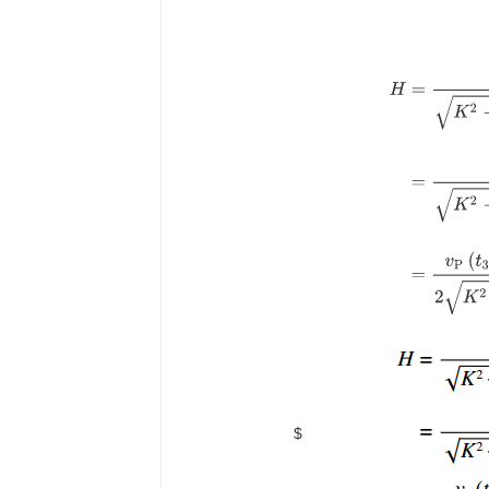
H
=
v
P
(
t
1
−
t
P
)
K
$