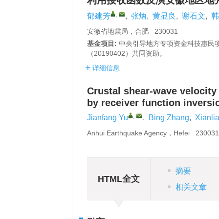
利用接收函数反演安徽地区地
,
郁建芳
,
张炳
,
黄显良
,
谢石文
,
韩
安徽省地震局，合肥 230031
基金项目:
中央引导地方专项资金科技惠民项目
（20190402）共同资助。
详细信息
Crustal shear-wave velocity
by receiver function inversi
,
Jianfang Yu
,
Bing Zhang
,
Xianli
Anhui Earthquake Agency，Hefei 23003
摘要
HTML全文
相关文章