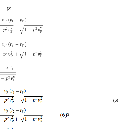
$$
2
−
p
2
v
P
2
−
1
−
p
2
v
P
2
=
v
P
(
t
2
−
t
P
)
K
2
−
p
2
v
P
2
+
1
−
p
2
v
P
2
=
v
P
(
t
3
−
t
P
)
2
K
2
−
p
2
v
P
(6)
$