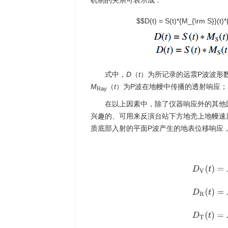
机制的关系可表示成：
$$D(t) = S(t)*{M_{\rm S}}(t)*
式中，
D
（
t
）为所记录的远震P波波形
M
（
t
）为P波在地幔中传播的透射响应；
Ray
在以上因素中，除了仪器响应外的其他
兴趣的、可用来反演台站下方地壳上地幔速度
质底部入射的平面P波产生的地表位移响应
D
V
(
t
)
=
I
(
t
)
∗