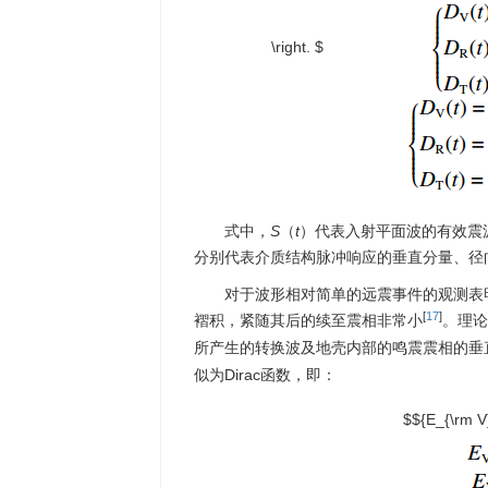
\right. $
式中，
S
（
t
）代表入射平面波的有效震
分别代表介质结构脉冲响应的垂直分量、径
对于波形相对简单的远震事件的观测表
[
17
]
褶积，紧随其后的续至震相非常小
。理论
所产生的转换波及地壳内部的鸣震震相的垂
似为Dirac函数，即：
$${E_{\rm V}