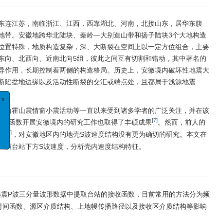
东连江苏，南临浙江、江西，西靠湖北、河南，北接山东，居华东腹
地带。安徽地跨华北陆块、秦岭—大别造山带和扬子陆块3个大地构造
位置特殊，地质构造复杂，深、大断裂在空间上以一定方位组合，主要
东向、北西向、近南北向5组，彼此之间互有切割和错动，其中著名的
导作用，长期控制着两侧的构造格局。历史上，安徽境内破坏性地震大
断陷盆地边缘以及活动性断裂的交汇或端点处，且都属于浅源地震
别山霍山震情窗小震活动等一直以来受到诸多学者的广泛关注，并在该
[
7
]
x
接收函数开展安徽境内的研究工作也取得了丰硕成果
。然而，前人的
案例分析
8
-
10
]
，对安徽地区内的地壳S波速度结构没有更为确切的研究。本文在
稿函
反演台站下方S波速度，分析壳内速度结构特征。
展”专栏
远震P波三分量波形数据中提取台站的接收函数，目前常用的方法分为频
时间函数、源区介质结构、上地幔传播路径以及接收区介质结构等影响