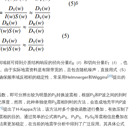
$
间域就可得到介质结构响应的径向分量
E
（
t
）和切向分量
E
（
t
），也
R
T
。由于实际地震资料是有限带宽的，且包含随机噪声，直接用式（5）
[
20
]
率域反褶积的稳定性，常采用Helmnerger和Wiggins
提出的
函数，即可分辨出较为明显的P
转换波震相，根据P
和P波之间的到时
S
S
壳厚度，然而，此种单独使用P
震相到时的方法，会造成地壳平均P波
S
21
]
提出了H-Kappa方法，该方法对多个接收函数进行叠加，有效压制了
震相的目的。通过简单的公式将P
P
、P
P
、P
S
等震相信息叠加在
P
S
S
S
P
S
结果更加稳定，在当前的地震学分析中得到了广泛应用。其具体公式