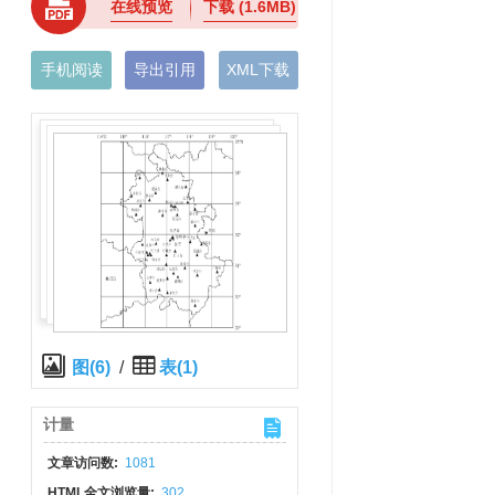
在线预览
下载
(1.6MB)
手机阅读
导出引用
XML下载
图(6)
/
表(1)
计量
文章访问数:
1081
HTML全文浏览量:
302