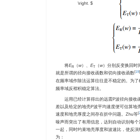
\right. $
将
E
（
w
）、
E
（
w
）分别反变换回时
R
T
[
19
]
就是所谓的径向接收函数和切向接收函数
在频率域作除法运算往往是不稳定的。为了确保频
频率域反褶积稳定算法。
运用已经计算得出的远震P波径向接收
差以及给定的地壳P波平均速度便可估算地
[
速度和地壳厚度之间存在折中问题。Zhu等
噪声而突出了有用信息，达到自动识别每个
一起，同时约束地壳厚度和波速比，使反演
为：