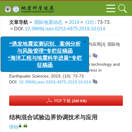
文章导航
>
国际地震动态
>
2019
>
(10)
: 73-73.
> DOI:
10.3969/j.issn.0253-4975.2019.10.014
x
“诱发地震监测识别、案例分析
引用本文:
张钰. 结构混合试验边界协调技术与应用[J]. 国际地
与风险管理”专栏征稿函
震动态, 2019, (10): 73-73.
DOI:
10.3969/j.issn.0253-4975.2019.10.014
“海洋工程与地震科学进展”专栏
征稿函
Citation:
Yu Zhang. Boundary coordination technology and
application of structural Hybrid test[J].
Progress in
Earthquake Sciences
, 2019, (10): 73-73.
DOI:
10.3969/j.issn.0253-4975.2019.10.014
PDF下载
(280 KB)
结构混合试验边界协调技术与应用
,
张钰