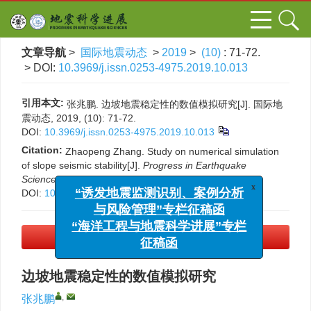
文章导航
>
国际地震动态
>
2019
>
(10)
: 71-72.
> DOI:
10.3969/j.issn.0253-4975.2019.10.013
引用本文:
张兆鹏. 边坡地震稳定性的数值模拟研究[J]. 国际地
震动态, 2019, (10): 71-72.
DOI:
10.3969/j.issn.0253-4975.2019.10.013
Citation:
Zhaopeng Zhang. Study on numerical simulation
of slope seismic stability[J].
Progress in Earthquake
Sciences
, 2019, (10): 71-72.
x
“诱发地震监测识别、案例分析
DOI:
10.3969/j.issn.0253-4975.2019.10.013
与风险管理”专栏征稿函
“海洋工程与地震科学进展”专栏
征稿函
PDF下载
(300 KB)
边坡地震稳定性的数值模拟研究
,
张兆鹏