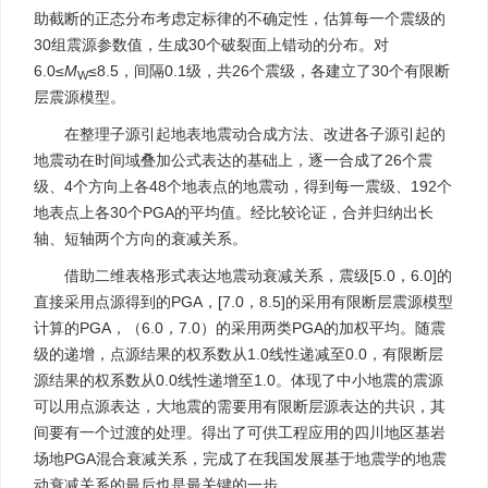
助截断的正态分布考虑定标律的不确定性，估算每一个震级的
30组震源参数值，生成30个破裂面上错动的分布。对
6.0≤
M
≤8.5，间隔0.1级，共26个震级，各建立了30个有限断
W
层震源模型。
在整理子源引起地表地震动合成方法、改进各子源引起的
地震动在时间域叠加公式表达的基础上，逐一合成了26个震
级、4个方向上各48个地表点的地震动，得到每一震级、192个
地表点上各30个PGA的平均值。经比较论证，合并归纳出长
轴、短轴两个方向的衰减关系。
借助二维表格形式表达地震动衰减关系，震级[5.0，6.0]的
直接采用点源得到的PGA，[7.0，8.5]的采用有限断层震源模型
计算的PGA，（6.0，7.0）的采用两类PGA的加权平均。随震
级的递增，点源结果的权系数从1.0线性递减至0.0，有限断层
源结果的权系数从0.0线性递增至1.0。体现了中小地震的震源
可以用点源表达，大地震的需要用有限断层源表达的共识，其
间要有一个过渡的处理。得出了可供工程应用的四川地区基岩
场地PGA混合衰减关系，完成了在我国发展基于地震学的地震
动衰减关系的最后也是最关键的一步。