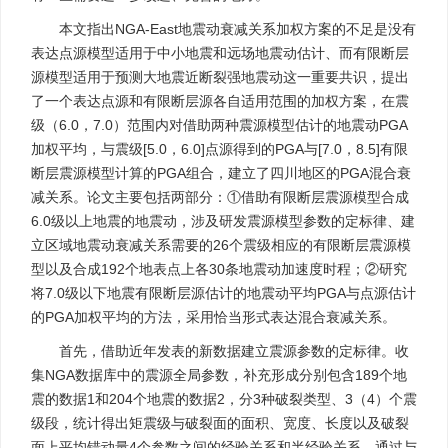
本文指出NGA-East地震动衰减关系加权方案的不足是没有
表达点源模型适用于中小地震和远场地震动估计、而有限断层
源模型适用于预测大地震近断裂强地震动这一重要共识，提出
了一个表达点源和有限断层源各自适用范围的加权方案，在震
级（6.0，7.0）范围内对借助两种震源模型估计的地震动PGA
加权平均，与震级[5.0，6.0]点源得到的PGA与[7.0，8.5]有限
断层震源模型计算的PGA组合，建立了四川地区的PGA混合衰
减关系。论文主要包括两部分：①借助有限断层震源模型合成
6.0级以上地震的地震动，涉及研发震源模型参数的定标律、建
立区域地震动衰减关系需要的26个震级相应的有限断层震源模
型以及合成192个地表点上各30条地震动加速度时程；②研究
将7.0级以下地震有限断层源估计的地震动平均PGA与点源估计
的PGA加权平均的方法，采用恰当形式表达混合衰减关系。
首先，借助近年发表的新数据建立震源参数的定标律。收
集NGA数据库中的震源全局参数，补充形成分别包含189个地
震的数据1和204个地震的数据2，分3种破裂类型、3（4）个震
级段，统计得出矩震级与破裂面的面积、宽度、长度以及破裂
面上平均错动量4个参数之间的经验关系和半经验关系。通过与