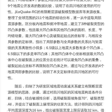
9个地震公开发表的数据比较，说明了在四川地区使用的可行
性。从eQuake-RC的有限断层源破裂模型数据库等来源收集、
整理了全球范围的211个地震的错动分布，逐一从中提取局部
震源参数。区分板内地震和俯冲带地震，建立了3种破裂类型的
凹凸体参数，包括最大凹凸体和其他凹凸体的面积、长度、平
均错动量、最大凹凸体中心及破裂起始点的坐标等，与相应全
局参数的定标律。指出了局部参数与全局参数的关系比与矩震
级的关系离散性小得多；6.5级以上地震大多数有多个凹凸体，
6.5级以下的多是单凹凸体；其他凹凸体中心坐标根据最大凹凸
体中心在破裂面上的位置分左右统计可以避免凹凸体的重叠，
破裂起始点坐标不再限制在凹凸体之外。通过与公开发表的4个
地震局部参数的比较，说明了本文定标律在四川地区的可行
性。
随后，归纳了为研发区域地震动衰减关系建立有限断层震
源模型的思路、步骤。通过对四川地区的区域地震构造条件分
析、归纳，结合敏感性分析，选用破裂面倾角值70°、破裂类型
All，并提出了破裂面上缘埋深的估算方法。统计得到四川地区
平均震源深度为16 km，指出破裂面宽度上限应该取32 km。借