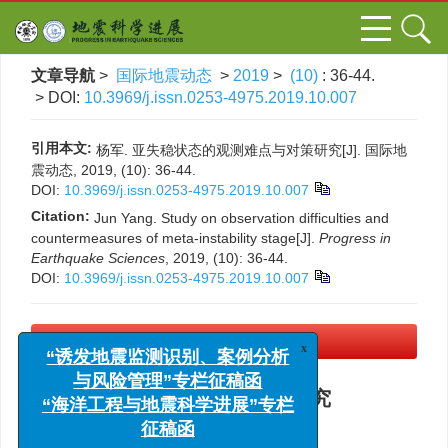
文章导航
>
国际地震动态
>
2019
>
(10)
: 36-44.
> DOI:
10.3969/j.issn.0253-4975.2019.10.007
引用本文:
杨军. 亚失稳状态的观测难点与对策研究[J]. 国际地
震动态, 2019, (10): 36-44.
DOI:
10.3969/j.issn.0253-4975.2019.10.007
Citation:
Jun Yang. Study on observation difficulties and
countermeasures of meta-instability stage[J].
Progress in
Earthquake Sciences
, 2019, (10): 36-44.
DOI:
10.3969/j.issn.0253-4975.2019.10.007
PDF下载
x
(669 KB)
“诱发地震监测识别、案例分析
与风险管理”专栏征稿函
亚失稳状态的观测难点与对策研究
“海洋工程与地震科学进展”专栏
征稿函
,
杨军