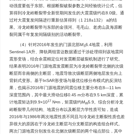
动强度要低于东部。根据断裂破裂参数之间经验统计公式，估
算得到冷龙岭断裂带全新世期间发生的大震震级约在8.0级。通
过对大震复发间隔进行重新估算得到（1 218±132） a的结
果。冷龙岭断裂带与东部的金强河、毛毛山、老虎山及海原断
裂同属千年复发间隔级别的活动断裂带。
（4）针对2016年发生的门源北部
M
6.4地震，利用
S
Sentinel-1A升、降轨两组雷达数据通过干涉处理得到该地震同
震形变场，结合余震精定位对发震断层破裂机制进行了研究。
结果表明2016年门源地震发震断层为冷龙岭断裂带北侧的次级
断层而非南侧的主断层，地震导致次级断层两侧地层发生向上
背斜式变形。基于InSAR形变场与最优位移分布模式的反演结
果，也揭示2016年门源地震的同震位移主要分布在8—11 km
深度范围内，其中最大滑动位移0.45 m分布在9.5 km深度，累
17
计地震矩达到9.9×10
N•m，矩震级约
M
5.9。综合分析冷龙
W
岭断裂带几何结构、地震分布以及断层力学性质可知，造成
2016年与1986年两次地震性质不同且与冷龙岭主断裂性质也差
异很大的原因在于冷龙岭主断层与分支断层的构造组合样式。
两次门源地震分别发生在北侧次级断层的两个端点部位，其中