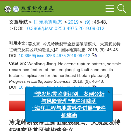
文章导航
>
国际地震动态
>
2019
>
(9)
: 46-48.
> DOI:
10.3969/j.issn.0253-4975.2019.09.012
引用本文:
姜文亮. 冷龙岭断裂带全新世破裂模式、大震复发特
征研究及其区域构造意义[J]. 国际地震动态, 2019, (9): 46-48.
DOI:
10.3969/j.issn.0253-4975.2019.09.012
Citation:
Wenliang Jiang. Holocene rupture pattern, seismic
recurrence feature of the Lenglongling fault zone and its
tectonic implication for the northeast tibetan plateau[J].
Progress in Earthquake Sciences
, 2019, (9): 46-48.
DOI:
10.3969/j.issn.0253-4975.2019.09.012
x
“诱发地震监测识别、案例分析
PDF下载
(361 KB)
与风险管理”专栏征稿函
“海洋工程与地震科学进展”专栏
冷龙岭断裂带全新世破裂模式、大震复发特
征稿函
征研究及其区域构造意义