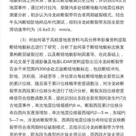
地貌剥蚀之间关系，恢复出断层破裂历史过程，并识别出4次古
地震事件，通过对讨拉沟、柴隆沟多处错断地貌与地震位移的
测量分析，初步认为冷龙岭断裂带符合准周期破裂模式。结合
牛头沟断错阶地样品年代测试，得到冷龙岭断裂带东段全新世
滑动速率约为（6.6±0.3） mm/a。
（3）对如何基于高精度地形资料与高分辨率影像资料提取
断错地貌标志进行了研究，分析了如何基于断错地貌标志恢复
重构断层破裂过程，以及断错地貌影响因素等。在此基础上，
本论文基于遥感影像及地基LiDAR资料提取出沿冷龙岭断裂带
百余千米范围内300余处左旋断错地貌标志，包括断错冲沟、
阶地、洪积扇、冰碛垄等，并估算出每处断错地貌全新世以来
的累计位移。随后基于累计位移概率密度函数法，对冷龙岭断
裂带东西段累计位移分布进行了统计分析。断裂东段位移密度
峰值符合指数函数关系，据此识别出东段全新世期间发生约7次
古地震事件，单次地震位错规模约8 m。断裂西段累计位移分
布自西向东逐渐增加，单次地震位移最西端约2—3 m，东端约
5—7 m。冷龙岭断裂带东、西两段地震位移分布特征皆反映断
裂带符合准周期特征破裂模式，且指示沿冷龙岭断裂带力学性
质的变化，即东段为典型的左旋走滑运动，而西段左旋走滑运