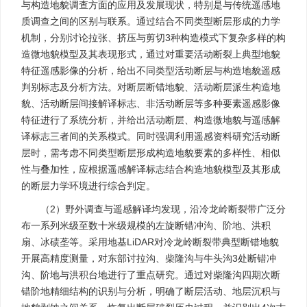
与构造地貌调查方面的应用及发展现状，特别是与传统遥感地
质调查之间的区别与联系。通过结合不同类型断层形成的力学
机制，分别讨论拉张、挤压与剪切3种构造模式下复杂多样的构
造微地貌模型及其表现形式，通过对重要活动断裂上典型地貌
特征遥感影像的分析，给出不同类型活动断层与构造地貌遥感
判别标志及分析方法。对断层断错地貌、活动断层派生构造地
貌、活动断层间接解译标志、非活动断层等多种要素遥感影像
特征进行了系统分析，并给出活动断层、构造微地貌与遥感解
译标志三者间的关系模式。同时强调利用遥感资料研究活动断
层时，需考虑不同类型断层形成构造地貌要素的多样性、相似
性与叠加性，应根据遥感解译标志结合构造地貌模型及其形成
的断层力学环境进行综合判定。
（2）野外调查与遥感解译均发现，沿冷龙岭断裂带广泛分
布一系列米级至数十米级规模的左旋断错冲沟、阶地、洪积
扇、冰碛垄等。采用地基LiDAR对冷龙岭断裂带典型断错地貌
开展高精度测量，对东部讨拉沟、柴隆沟与牛头沟3处断错冲
沟、阶地与洪积台地进行了重点研究。通过对柴隆沟四期次断
错阶地精细结构的识别与分析，明确了断层活动、地层沉积与