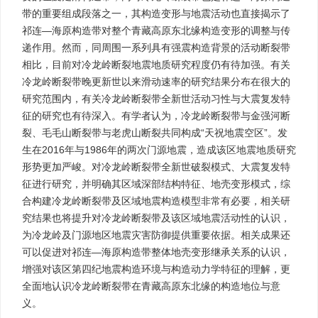
带的重要组成段落之一，其构造变形与地震活动也直接揭示了
祁连—海原构造带对整个青藏高原东北缘构造变形的调整与传
递作用。然而，同周围一系列具有强震构造背景的活动断裂带
相比，目前对冷龙岭断裂地震地质研究程度仍有待加强。有关
冷龙岭断裂带晚更新世以来滑动速率的研究结果分布在很大的
研究范围内，有关冷龙岭断裂带全新世活动习性与大震复发特
征的研究也有待深入。有学者认为，冷龙岭断裂带与金强河断
裂、毛毛山断裂带与老虎山断裂共同构成“天祝地震空区”。发
生在2016年与1986年的两次门源地震，造成该区地震地质研究
形势更加严峻。对冷龙岭断裂带全新世破裂模式、大震复发特
征进行研究，并明确其区域深部结构特征、地壳变形模式，综
合构建冷龙岭断裂带及区域地震构造模型非常有必要，相关研
究结果也将提升对冷龙岭断裂带及该区域地震活动性的认识，
为冷龙岭及门源地区地震灾害防御提供重要依据。相关成果还
可以促进对祁连—海原构造带整体地壳变形继承关系的认识，
增强对该区第四纪地震构造环境与构造动力学特征的理解，更
全面地认识冷龙岭断裂带在青藏高原东北缘的构造地位与意
义。