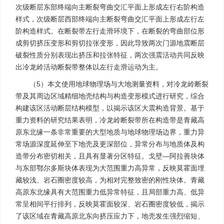
次级断层东部终端向主断裂弯曲交汇平面上形成左行右阶构造
样式，次级断层西部终端向主断裂弯曲交汇平面上形成左行左
阶构造样式。在断裂带左行走滑环境下，在断裂的弯曲部位形
成剪切挤压变形和剪切拉张变形，因此导致两次门源地震断层
破裂性质分别表现出挤压和拉张特征，两次强震活动共同反映
出冷龙岭活动断裂带整体以左行走滑运动为主。
（5）本文使用地球物理场与大地测量资料，对冷龙岭断裂
带及其周边区域精细地壳结构与构造变形模式进行研究，综合
构建该区活动断层结构模型，以揭示该区大震构造背景。基于
重力资料的研究结果表明，冷龙岭断裂带所在构造带是青藏高
原东北缘一条非常重要的大型地质与地球物理场边界，重力异
常场源深度延伸至下地壳及更深部位，异常分布与地质体及构
造带分布密切相关，且具有显著分区特征。戈壁—阿拉善块体
与东部鄂尔多斯块体表现为大范围重力高异常，反映莫霍面埋
藏较浅、岩石圈密度较高，为相对完整致密的刚性块体。青藏
高原东北缘具有大范围重力低异常特征，且局部重力高、低异
常呈相间平行排列，反映莫霍面较深、岩石圈密度较低，揭示
了该区域在青藏高原北东向挤压应力下，地壳发生强烈缩短、