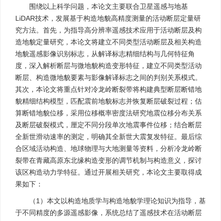
围绕以上科学问题，本论文主要联合卫星遥感与地基
LiDAR技术，发展基于构造地貌高精度测量的活动断层定量研
究方法。首先，为指导高分辨率遥感技术应用于活动断层及构
造地貌定量研究，本论文将建立不同类型活动断层及相关构造
地貌遥感影像识别标志，从解译标志精细结构与几何特征角
度，深入解析断层与微地貌构造变形特征，建立不同类型活动
断层、构造微地貌要素与影像解译标志之间的判别关系模式。
其次，本论文将重点针对冷龙岭断裂带将构建典型断层断错地
貌精细结构模型，匹配震前地貌标志并恢复断层破裂过程；估
算断错地貌位移，采用位移概率密度法研究地震位移分布关系
及断层破裂模式，厘定不同分段单次地震事件位移；结合断层
全新世滑动速率的测定，明确其全新世大震复发特征。最后综
合区域活动构造、地球物理与大地测量等资料，分析冷龙岭断
裂带在青藏高原东北缘构造变形的调节机制与构造意义，探讨
该区构造动力学特征。通过开展相关研究，本论文主要取得成
果如下：
（1）本文以构造地质学与构造地貌学理论知识为指导，基
于不同精度的多源遥感影像，系统总结了遥感技术在活动断层