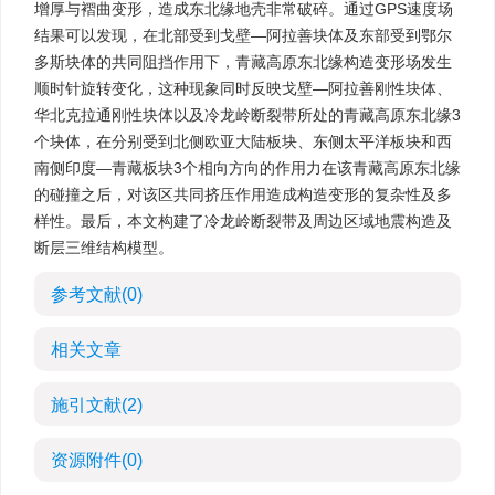
增厚与褶曲变形，造成东北缘地壳非常破碎。通过GPS速度场
结果可以发现，在北部受到戈壁—阿拉善块体及东部受到鄂尔
多斯块体的共同阻挡作用下，青藏高原东北缘构造变形场发生
顺时针旋转变化，这种现象同时反映戈壁—阿拉善刚性块体、
华北克拉通刚性块体以及冷龙岭断裂带所处的青藏高原东北缘3
个块体，在分别受到北侧欧亚大陆板块、东侧太平洋板块和西
南侧印度—青藏板块3个相向方向的作用力在该青藏高原东北缘
的碰撞之后，对该区共同挤压作用造成构造变形的复杂性及多
样性。最后，本文构建了冷龙岭断裂带及周边区域地震构造及
断层三维结构模型。
参考文献
(0)
相关文章
施引文献
(2)
资源附件
(0)