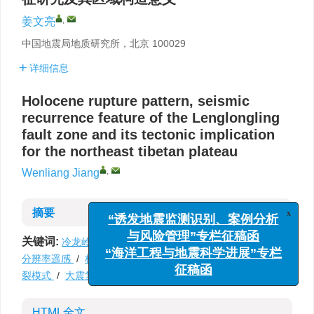
,
姜文亮
中国地震局地质研究所，北京 100029
详细信息
Holocene rupture pattern, seismic
recurrence feature of the Lenglongling
fault zone and its tectonic implication
for the northeast tibetan plateau
,
Wenliang Jiang
摘要
x
“诱发地震监测识别、案例分析
与风险管理”专栏征稿函
关键词:
冷龙岭断裂带
/
青藏高原东北缘
/
地基LiDAR
/
高
“海洋工程与地震科学进展”专栏
分辨率遥感
/
构造地貌
/
累计位移概率密度
/
全新世
/
破
征稿函
裂模式
/
大震复发间隔
/
地震构造模型
HTML全文