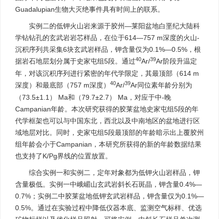
Guadalupian生物大灭绝事件具有时间上的联系。
实例二的低钾火山岩来源于胶州—莱阳盆地白垩纪大陆科
学钻钻孔的玄武岩岩芯样品，在位于614—757 m深度的火山-
沉积序列共采集6块玄武岩样品，钾含量仅为0.1%—0.5%，根
40
39
据岩石地层划分属于史家屯组5段。通过
Ar/
Ar阶段升温定
年，对该沉积序列进行紧密的年代学限定，其最顶部（614 m
40
39
深度）和最底部（757 m深度）
Ar/
Ar同位素年龄分别为
（73.5±1.1） Ma和（79.7±2.7） Ma，对应于中-晚
Campanian年龄。本次研究获得的胶莱盆地史家屯组5段的年
代学框架也可以与中国东北，西北以及中南地区的盆地进行区
域地层对比。同时，史家屯组5段最顶部的年龄暗示出上覆胶州
组年龄会小于Campanian，本研究所获得的新的年龄数据结果
也支持了K/Pg界线的位置放置。
综合实例一和实例二，定年对象都为低钾火山岩样品，钾
含量极低。实例一中峨嵋山玄武岩斜长石斑晶，钾含量0.4%—
0.7%；实例二中胶莱盆地低钾玄武岩样品，钾含量仅为0.1%—
0.5%。通过在实验过程中降低仪器本底、监测空气标样、优选