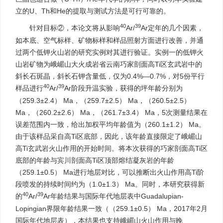
立的U、Th和He的提取与测试方法是可行可靠的。
40
39
针对目标②，本论文将从影响
Ar/
Ar定年的几个因素，
如本底、空气标样、矿物标样和样品照射方面进行改善，并通
过两个低钾火山岩的研究实例对其进行验证。实例一的低钾火
山岩矿物为峨嵋山大火成岩省云南巧家剖面高Ti区玄武岩中的
斜长石斑晶，斜长石钾含量低，仅为0.4%—0.7%，对5份平行
40
39
样品进行
Ar/
Ar阶段升温实验，获得的坪年龄分别为
（259.3±2.4） Ma，（259.7±2.5） Ma，（260.5±2.5）
Ma，（260.2±2.6） Ma，（261.7±3.4） Ma，5次测量结果在
误差范围内一致，给出加权平均年龄值为（260.1±1.2） Ma。
由于该样品采自高Ti区底部，因此，该年龄直接限定了峨嵋山
高Ti玄武岩火山作用的开始时间。将本次获得的巧家剖面高Ti区
底部的年龄与宾川剖面高Ti区顶部熔结凝灰岩的年龄
（259.1±0.5） Ma进行地层对比，可以推断出火山作用高Ti阶
段喷发的持续时间约为（1.0±1.3） Ma。同时，本研究获得新
40
39
的
Ar/
Ar年龄结果与国际年代地层表中Guadalupian-
Lopingian界限年龄结果一致（（259.1±0.5） Ma，2017年2月
国际年代地层表），本结果也支持峨嵋山火山作用与晚