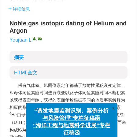
详细信息
Noble gas isotopic dating of Helium and
Argon
,
Youjuan Li
摘要
HTML全文
稀有气体氦、氩同位素定年都基于放射性累积衰变定律，
即母体同位素随时间进行衰变以及子体同位素随时间不断积累
以获得表面年龄，获得的表面年龄根据不同的地质事实解释为
相应的形成年龄、喷发年龄或者是冷却年龄。如子体同位素
x
4
“诱发地震监测识别、案例分析
He由母体同位素U、Th经过一系列放射性衰变累积计时构成
40
40
与风险管理”专栏征稿函
（U-Th）/He定年。又如子体同位素
Ar则由母体
K衰变而来
“海洋工程与地震科学进展”专栏
40
39
构成K-Ar定年；稀有气体
Ar/
Ar定年则是利用自然界中
39
40