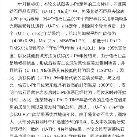
针对目标①，本论文试图将U-Pb定年的二次标样，即蓬莱
锆石巨晶应用到（U-Th）/He定年中。将蓬莱锆石巨晶去除表
面20 μm后破碎，对4个锆石巨晶的20个内部碎片采用单颗粒激
光熔融稀释法进行（U-Th）/He定年，剔除两个异常点后，18
个（U-Th）/He定年结果均一，给出的加权平均年龄值为
（4.06±0.35） Ma（2 s，MSWD=1.79），稍低于U-Pb ID-
206
238
TIMS方法所推荐的
Pb/
U年龄（4.4±0.1） Ma（95%置信
度）以及其他测试方法所获得的U-Pb年龄结果。由于锆石巨晶
是地幔捕掳晶，形成后被寄主玄武岩浆快速喷发带到地表，并
且锆石（U-Th）/He体系具有较低的封闭温度（190°C），因
此，所获得的（U-Th）/He年龄代表的是喷发年龄。与之相
比，锆石U-Pb同位素系统具有较高的封闭温度（900°C），表
明当锆石居留在岩浆房时U-Pb体系已经封闭，同位素时钟开始
计时，因此，蓬莱锆石U-Pb ID-TIMS年龄代表的是锆石在岩浆
房的居留时间以及喷发时间的总和。所以，（U-Th）/He年龄
会比U-Pb年龄结果系统性地偏年轻。由于蓬莱锆石量大，颗粒
大，大部分具有弱环带和迅速冷却的特点，以及本次实验研究
所获得的一致的（U-Th）/He年龄结果，本论文推荐蓬莱锆石
巨晶也适合做（U-Th）/He年代学的标样，同时表明本实验建