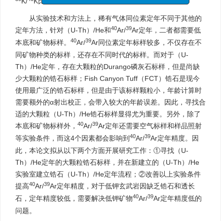
征稿函
K/
K比值的不变性，在K-Ar定年的基础上衍变而来。
从实验技术和方法上，稀有气体同位素定年不同于其他的
40
39
定年方法，针对（U-Th）/He和
Ar/
Ar定年，二者都需要低
40
39
本底和矿物标样。
Ar/
Ar同位素定年标样较多，不仅存在不
同矿物种类的标样，还存在不同时代的标样。而对于（U-
Th）/He定年，存在大颗粒的Durango磷灰石标样，但是尚缺
少大颗粒的锆石标样；Fish Canyon Tuff（FCT）锆石是现今
使用最广泛的锆石标样，但是由于该标样颗粒小，年龄计算时
需要额外的α射出校正，会带入较大的年龄误差。因此，寻找合
适的大颗粒（U-Th）/He锆石标样显得尤为重要。另外，除了
40
39
本底和矿物标样外，
Ar/
Ar定年还需要空气标样和样品照射
40
39
等实验条件，而这4个因素都会影响到
Ar/
Ar定年精度。因
此，本论文拟从以下两个方面开展研究工作：①寻找（U-
Th）/He定年的大颗粒锆石标样，并在新建立的（U-Th）/He
实验室建立锆石（U-Th）/He定年流程；②改善以上实验条件
40
39
提高
Ar/
Ar定年精度，对于低钾玄武岩因缺乏锆石和透长
40
39
石，定年精度较低，需要解决低钾矿物
Ar/
Ar定年精度低的
问题。