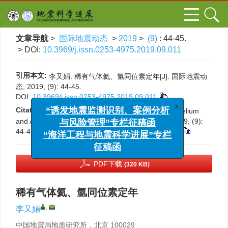
文章导航
>
国际地震动态
>
2019
>
(9)
: 44-45.
> DOI:
10.3969/j.issn.0253-4975.2019.09.011
引用本文:
李又娟. 稀有气体氦、氩同位素定年[J]. 国际地震动
态, 2019, (9): 44-45.
DOI:
10.3969/j.issn.0253-4975.2019.09.011
x
“诱发地震监测识别、案例分析
Citation:
Youjuan Li. Noble gas isotopic dating of Helium
与风险管理”专栏征稿函
and Argon[J].
Progress in Earthquake Sciences
, 2019, (9):
44-45.
DOI:
10.3969/j.issn.0253-4975.2019.09.011
“海洋工程与地震科学进展”专栏
征稿函
PDF下载
(320 KB)
稀有气体氦、氩同位素定年
,
李又娟
中国地震局地质研究所，北京 100029