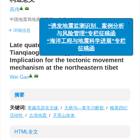
,
高伟
中国地震局地质研究所，北京 100029
x
“诱发地震监测识别、案例分析
详细信息
与风险管理”专栏征稿函
“海洋工程与地震科学进展”专栏
Late quaternary activity of the
征稿函
Tianqiaogou-Huangyangchuan fault：
Implication for the tectonic movement
mechanism at the northeastern tibet
,
Wei Gao
摘要
关键词:
青藏高原东北缘
/
天桥沟—黄羊川断裂
/
晚第四纪
活动性
/
古浪地震
/
天景山块体
HTML全文