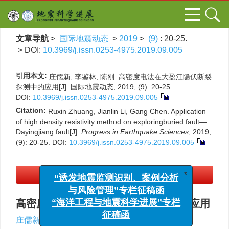
文章导航
>
国际地震动态
>
2019
>
(9)
: 20-25.
> DOI:
10.3969/j.issn.0253-4975.2019.09.005
引用本文:
庄儒新, 李鉴林, 陈刚. 高密度电法在大盈江隐伏断裂
探测中的应用[J]. 国际地震动态, 2019, (9): 20-25.
DOI:
10.3969/j.issn.0253-4975.2019.09.005
Citation:
Ruxin Zhuang, Jianlin Li, Gang Chen. Application
of high density resistivity method on exploringburied fault—
Dayingjiang fault[J].
Progress in Earthquake Sciences
, 2019,
(9): 20-25.
DOI:
10.3969/j.issn.0253-4975.2019.09.005
x
“诱发地震监测识别、案例分析
PDF下载
(1068 KB)
与风险管理”专栏征稿函
“海洋工程与地震科学进展”专栏
高密度电法在大盈江隐伏断裂探测中的应用
征稿函
,
庄儒新
,
李鉴林
,
陈刚