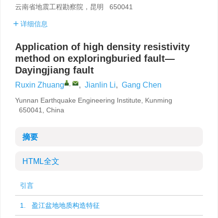
云南省地震工程勘察院，昆明 650041
详细信息
Application of high density resistivity
method on exploringburied fault—
Dayingjiang fault
,
Ruxin Zhuang
,
Jianlin Li
,
Gang Chen
Yunnan Earthquake Engineering Institute, Kunming
650041, China
摘要
HTML全文
引言
1. 盈江盆地地质构造特征