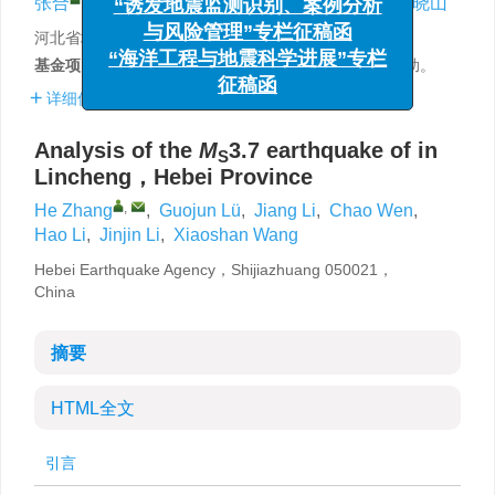
张合
,
吕国军
,
李姜
,
温超
,
李皓
,
李津津
,
王晓山
与风险管理”专栏征稿函
河北省地震局，石家庄 050021
“海洋工程与地震科学进展”专栏
基金项目:
河北省重点研发计划项目（18275404D）资助。
征稿函
详细信息
Analysis of the
M
3.7 earthquake of in
S
Lincheng，Hebei Province
,
He Zhang
,
Guojun Lü
,
Jiang Li
,
Chao Wen
,
Hao Li
,
Jinjin Li
,
Xiaoshan Wang
Hebei Earthquake Agency，Shijiazhuang 050021，
China
摘要
HTML全文
引言