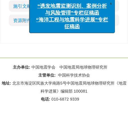
x
施引文献
(4)
“诱发地震监测识别、案例分析
与风险管理”专栏征稿函
资源附件
(0)
“海洋工程与地震科学进展”专栏
征稿函
主办单位:
中国地震学会 中国地震局地球物理研究所
主管单位:
中国科学技术协会
地址:
北京市海淀区民族大学南路5号中国地震局地球物理研究所《地震
科学进展》编辑部 100081
电话:
010-6872 9339
Email:
rdws@cea-igp.ac.cn
;
rdws01@163.com
京ICP备14049216号-4
本系统由
北京仁和汇智信息技术有限公司
设计开发