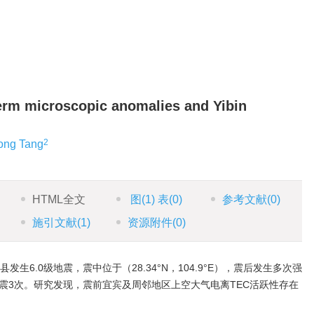
erm microscopic anomalies and Yibin
2
ong Tang
HTML全文
图
(1)
表
(0)
参考文献
(0)
施引文献
(1)
资源附件
(0)
宁县发生6.0级地震，震中位于（28.34°N，104.9°E），震后发生多次强
上余震3次。研究发现，震前宜宾及周邻地区上空大气电离TEC活跃性存在