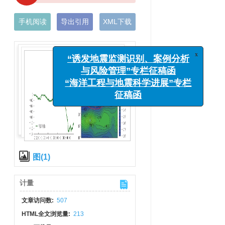
手机阅读
导出引用
XML下载
x
“诱发地震监测识别、案例分析
与风险管理”专栏征稿函
“海洋工程与地震科学进展”专栏
征稿函
图(1)
计量
文章访问数:
507
HTML全文浏览量:
213