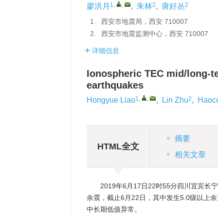
1
,
,
2
2
廖洪月
,
朱林
,
唐好丛
1.
西安市地震局，西安 710007
2.
西安市地震监测中心，西安 710007
详细信息
Ionospheric TEC mid/long-t
earthquakes
1
,
,
2
Hongyue Liao
,
Lin Zhu
,
Haoc
摘要
HTML全文
相关文章
2019年6月17日22时55分四川宜宾长
余震，截止6月22日，其中发生5.0级以
中长期低值异常。