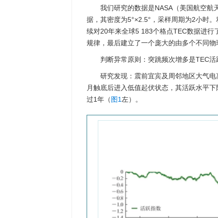
我们研究的数据是NASA（美国航空航天
据，其密度为5°×2.5°，采样周期为2小
续对20年来全球5 183个格点TEC数据
规律，最后建立了一个庞大的由多个不同物
判断异常原则：突跳频次增多是TEC活
研究发现：震前宜宾及周邻地区大气电离T
月触底后进入低值起伏状态，其活跃水平下降
过1年（
图1
左）。