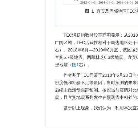
图 1
宜宾及周邻地区TEC
TEC活跃指数时段平面图显示：从201
广阔区域，TEC活跃性相对于周边地区处
右）。2018年8月—2019年6月底，该区
宜宾5.7级地震、西藏林芝6.3级地震、宜宾
强地震（
图1
右）。
作者基于TEC异常于2018年6月20
密度低和经验不足等原因，当时预测的未来震中
后续未做滚动跟踪预测。按照当前震情对比检
震，且宜宾地震系列发生在预测震中相邻的
基于以上现象，我们认为，利用本次宜