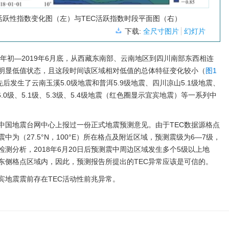
活跃性指数变化图（左）与TEC活跃指数时段平面图（右）
下载:
全尺寸图片
幻灯片
8年初—2019年6月底，从西藏东南部、云南地区到四川南部东西相连
于明显低值状态，且这段时间该区域相对低值的总体特征变化较小（
图1
域先后发生了云南玉溪5.0级地震和普洱5.9级地震、四川凉山5.1级地震、
6.0级、5.1级、5.3级、5.4级地震（红色圈显示宜宾地震）等一系列中
日向中国地震台网中心上报过一份正式地震预测意见。由于TEC数据源格点
为（27.5°N，100°E）所在格点及附近区域，预测震级为6—7级，
测分析，2018年6月20日后预测震中周边区域发生多个5级以上地
东侧格点区域内，因此，预测报告所提出的TEC异常应该是可信的。
宾地震震前存在TEC活动性前兆异常。