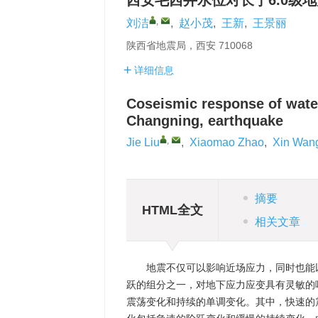
西安毛西井水位对长宁6.0级
,
刘洁
,
赵小茂
,
王新
,
王景丽
陕西省地震局，西安 710068
详细信息
Coseismic response of water
Changning, earthquake
,
Jie Liu
,
Xiaomao Zhao
,
Xin Wan
摘要
HTML全文
相关文章
地震不仅可以影响近场应力，同时也能
跃的组分之一，对地下应力应变具有灵敏的
震荡变化和持续的单调变化。其中，快速的