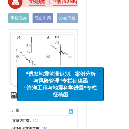
在线预览
下载
(0.3MB)
手机阅读
导出引用
XML下载
x
“诱发地震监测识别、案例分析
与风险管理”专栏征稿函
“海洋工程与地震科学进展”专栏
图(1)
征稿函
计量
文章访问数:
599
HTML全文浏览量:
161