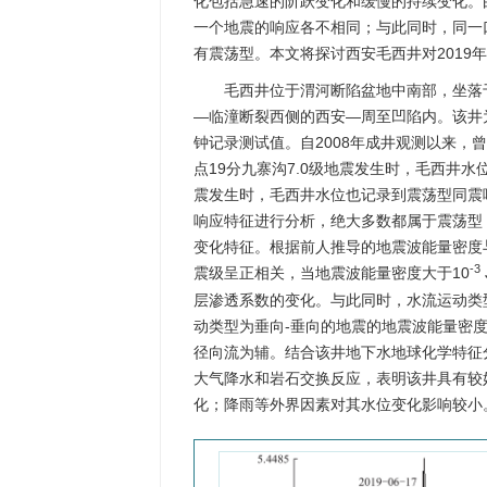
化包括急速的阶跃变化和缓慢的持续变化。
一个地震的响应各不相同；与此同时，同一
有震荡型。本文将探讨西安毛西井对2019年
毛西井位于渭河断陷盆地中南部，坐落
—临潼断裂西侧的西安—周至凹陷内。该井为
钟记录测试值。自2008年成井观测以来，曾
点19分九寨沟7.0级地震发生时，毛西井
震发生时，毛西井水位也记录到震荡型同震
响应特征进行分析，绝大多数都属于震荡型，
变化特征。根据前人推导的地震波能量密度
-3
震级呈正相关，当地震波能量密度大于10
层渗透系数的变化。与此同时，水流运动类
动类型为垂向-垂向的地震的地震波能量密
径向流为辅。结合该井地下水地球化学特征
大气降水和岩石交换反应，表明该井具有较
化；降雨等外界因素对其水位变化影响较小