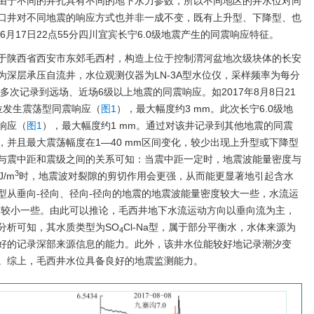
由于不同的井孔具有不同的地下水力参数，所以不同地区的井水位对同
口井对不同地震的响应方式也并非一成不变，既有上升型、下降型、也
6月17日22点55分四川宜宾长宁6.0级地震产生的同震响应特征。
于陕西省西安市东郊毛西村，构造上位于控制渭河盆地次级块体的长安
深层承压自流井，水位观测仪器为LN-3A型水位仪，采样频率为每分
多次记录到远场、近场6级以上地震的同震响应。如2017年8月8日21
水位发生震荡型同震响应（
图1
），最大幅度约3 mm。此次长宁6.0级地
响应（
图1
），最大幅度约1 mm。通过对该井记录到其他地震的同震
并且最大震荡幅度在1—40 mm区间变化，较少出现上升型或下降型
与震中距和震级之间的关系可知：当震中距一定时，地震波能量密度与
3
J/m
时，地震波对裂隙的剪切作用会更强，从而能更显著地引起含水
型从垂向-径向、径向-径向的地震的地震波能量密度较大一些，水流运
度较小一些。由此可以推论，毛西井地下水流运动方向以垂向流为主，
分析可知，其水质类型为SO
Cl-Na型，属于部分平衡水，水体来源为
4
好的记录深部来源信息的能力。此外，该井水位能较好地记录潮汐变
。综上，毛西井水位具备良好的地震监测能力。