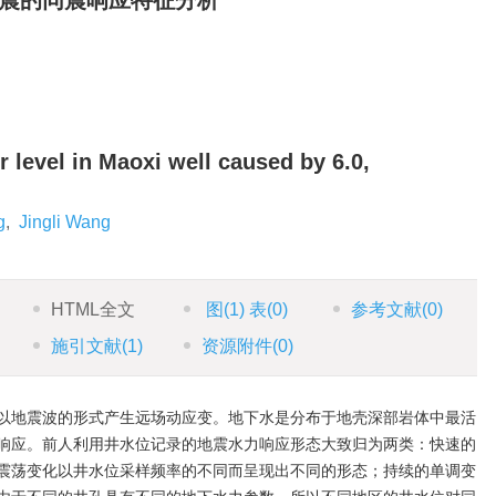
地震的同震响应特征分析
 level in Maoxi well caused by 6.0,
g
,
Jingli Wang
HTML全文
图
(1)
表
(0)
参考文献
(0)
施引文献
(1)
资源附件
(0)
以地震波的形式产生远场动应变。地下水是分布于地壳深部岩体中最活
响应。前人利用井水位记录的地震水力响应形态大致归为两类：快速的
震荡变化以井水位采样频率的不同而呈现出不同的形态；持续的单调变