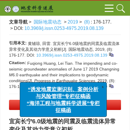
文章导航
>
国际地震动态
>
2019
>
(8)
: 176-177.
> DOI:
10.3969/j.issn.0253-4975.2019.08.139
引用本文:
黄辅琼, 田雷. 宜宾长宁6.0级地震的同震及临震流体
异常变化及其动力学意义初析[J]. 国际地震动态, 2019, (8):
176-177.
DOI:
10.3969/j.issn.0253-4975.2019.08.139
Citation:
Fuqiong Huang, Lei Tian. The impending and co-
seismic groundwater anomalies of June 17 2019 Changning
M
6.0 earthquake and their implications to geodynamic
conditions[J].
Progress in Earthquake Sciences
, 2019, (8):
x
176-177.
DOI:
10.3969/j.issn.0253-4975.2019.08.139
“诱发地震监测识别、案例分析
与风险管理”专栏征稿函
“海洋工程与地震科学进展”专栏
PDF下载
(204 KB)
征稿函
宜宾长宁6.0级地震的同震及临震流体异常
变化及其动力学意义初析