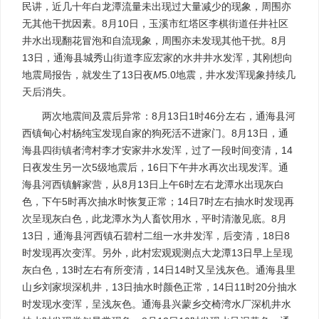
民讲，近几十年白龙潭流量未出现过大量减少的现象，周围亦
无其他干扰因素。8月10日，玉溪市红塔区李棋街道任井社区
井水出现翻花冒泡和自流现象，周围亦未发现其他干扰。8月
13日，通海县城秀山街道李应宏家的水井井水发浑，其刚想向
地震局报告，就发生了13日夜
M
5.0地震，井水发浑现象持续几
天后消失。
两次地震间及震后异常：8月13日1时46分左右，通海县河
西镇甸心村杨纯宝发现自家的狗死活不进家门。8月13日，通
海县四街镇者湾村李才安家井水发浑，过了一段时间变清，14
日夜发生另一次5级地震后，16日下午井水再次出现发浑。通
海县河西镇解家营，从8月13日上午6时左右龙潭水出现灰白
色，下午5时再次抽水时恢复正常；14日7时左右抽水时发现再
次呈现灰白色，此龙潭水为人畜饮用水，平时清澈见底。8月
13日，通海县河西镇石碧村二组一水井发浑，后变清，18日8
时发现再次变浑。另外，此村宏观观测点大龙潭13日早上呈现
灰白色，13时左右有所变清，14日14时又呈浅灰色。通海县里
山乡刘家坝深机井，13日抽水时颜色正常，14日11时20分抽水
时发现水变浑，呈浅灰色。通海县兴蒙乡交椅湾水厂深机井水