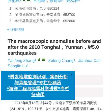
张艳凤
,
常祖峰
,
蔡建华
,
陆松林
1.
云南省地震局，昆明 650224
2.
通海县防震减灾局，云南通海 652700
3.
华宁县防震减灾局，云南华宁 652800
详细信息
The macroscopic anomalies before and
after the 2018 Tonghai，Yunnan，
M
5.0
earthquakes
1
,
,
1
2
Yanfeng Zhang
,
Zufeng Chang
,
Jianhua Cai
,
3
Songlin Lu
x
“诱发地震监测识别、案例分析
摘要
与风险管理”专栏征稿函
“海洋工程与地震科学进展”专栏
HTML全文
征稿函
2018年8月13日1时44分，云南省玉溪市通海县四街镇
（24.19°N，102.71°E）发生
M
5.0地震，震源深度7 km。14
S