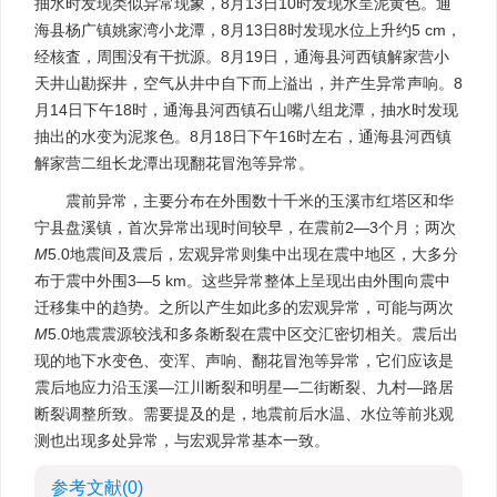
抽水时发现类似异常现象，8月13日10时发现水呈泥黄色。通
海县杨广镇姚家湾小龙潭，8月13日8时发现水位上升约5 cm，
经核査，周围没有干扰源。8月19日，通海县河西镇解家营小
天井山勘探井，空气从井中自下而上溢出，并产生异常声响。8
月14日下午18时，通海县河西镇石山嘴八组龙潭，抽水时发现
抽出的水变为泥浆色。8月18日下午16时左右，通海县河西镇
解家营二组长龙潭出现翻花冒泡等异常。
震前异常，主要分布在外围数十千米的玉溪市红塔区和华
宁县盘溪镇，首次异常出现时间较早，在震前2—3个月；两次
M
5.0地震间及震后，宏观异常则集中出现在震中地区，大多分
布于震中外围3—5 km。这些异常整体上呈现出由外围向震中
迁移集中的趋势。之所以产生如此多的宏观异常，可能与两次
M
5.0地震震源较浅和多条断裂在震中区交汇密切相关。震后出
现的地下水变色、变浑、声响、翻花冒泡等异常，它们应该是
震后地应力沿玉溪—江川断裂和明星—二街断裂、九村—路居
断裂调整所致。需要提及的是，地震前后水温、水位等前兆观
测也出现多处异常，与宏观异常基本一致。
参考文献
(0)