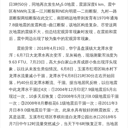
日3时50分，同地再次发生
M
5.0地震，震源深度6 km。震中
S
区有NW向玉溪—江川断裂和NE向明星—二街断裂、九村—路
居断裂两组断裂在此交汇，南部稍远地带则发育有1970年通海
7.8级地震的发震构造−曲江断裂，该地区构造复杂。尽管这两
次地震的震级不大，但总结宏观异常现象时发现，在震前和震
后，震中周边出现了较为集中的宏观异常现象。
震前异常：2018年4月19日，华宁县盘溪镇大龙潭水变
浑；6月7日大龙潭水再次变浑，呈灰褐色，现场测量浑浊度为
9.63 FTU。7月23日，高大乡白家山水库成群小鱼出现浮头现
象，以往从未发生类似情况。6月8日，玉溪市红塔区响水村下
龙潭水流量减小干涸，龙潭水于6月8日21时30分左右开始回
落，约40分后龙潭水断流、干涸。据当地居民反映，以往地震
中此龙潭水干涸过4次：①2004年12月印尼7.9级地震后5月出
现过一次，10多天后恢复；②2008年5月汶川8.0级地震后干涸
一次；③2008年8月攀枝花6.1级地震后干涸一次；④2011年3
月日本9.0级地震后干涸一次。此泉水具有较好的映震效应，尤
其是远震。玉溪市红塔区李棋街道白龙潭公园出水口2018年5
月7日中午12时流量突然减少，当天下午6时恢复正常。当地居