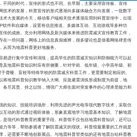
，不同的时代，宣传的形式也不同。在早期，主要采用宣传板、宣传
网技术的发展，科普宣传的形式逐渐向多媒体融合方向发展，一批数字
技术大发展的今天，移动客户端相关技术逐渐应用到科普宣传中，出现
PP软件和自媒体，设置有信息推送、多媒体互动、互动游戏等多种功
宣传的成效。充分利用网络及新兴媒体来推进防震减灾宣传教育工作，
存在一些问题，网络上的信息真假难辨，很多缪论也是借着网络肆意传
，从而为地震科普更好地服务。
容易进行集中宣传和演练，提高学生的防震减灾知识和防御能力可以起
普及地震科普知识时应有所侧重，针对学前、低年级、小学高年级、初
对于聋哑、盲校等特殊学校的防震减灾科普工作，更需要制定相应的、
以将地震科普知识教学纳入大纲、应急避震演练形成制度为前提，地
、各尽其责、持之以恒，增强广大师生面对突发事件的心理承受能力和
强的知识、技能培训场所，利用先进的声光电等现代数字技术，采取仿
以互动的形式通过视听体验，形象直观地学习地震基本知识、了解地震
，是现代科普教育的重要手段。科普馆不仅包括地震科普知识，还可以
能力等等，帮助参观者了解防震减灾的现状。科普馆最重要的工作就是
撑，还需要不断地创新展品。与地震科普管类似的还有地震台站科普教