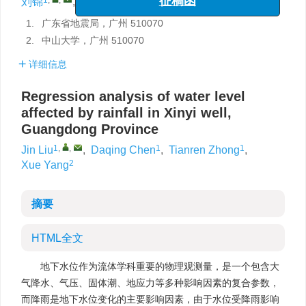
刘锦
,
陈大庆
,
钟天任
,
杨雪
征稿函
1.
广东省地震局，广州 510070
2.
中山大学，广州 510070
详细信息
Regression analysis of water level
affected by rainfall in Xinyi well,
Guangdong Province
1
,
,
1
1
Jin Liu
,
Daqing Chen
,
Tianren Zhong
,
2
Xue Yang
摘要
HTML全文
地下水位作为流体学科重要的物理观测量，是一个包含大
气降水、气压、固体潮、地应力等多种影响因素的复合参数，
而降雨是地下水位变化的主要影响因素，由于水位受降雨影响