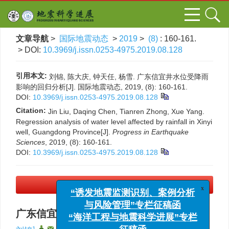
文章导航
>
国际地震动态
>
2019
>
(8)
: 160-161.
> DOI:
10.3969/j.issn.0253-4975.2019.08.128
引用本文:
刘锦, 陈大庆, 钟天任, 杨雪. 广东信宜井水位受降雨
影响的回归分析[J]. 国际地震动态, 2019, (8): 160-161.
DOI:
10.3969/j.issn.0253-4975.2019.08.128
Citation:
Jin Liu, Daqing Chen, Tianren Zhong, Xue Yang.
Regression analysis of water level affected by rainfall in Xinyi
well, Guangdong Province[J].
Progress in Earthquake
Sciences
, 2019, (8): 160-161.
DOI:
10.3969/j.issn.0253-4975.2019.08.128
PDF下载
(186 KB)
x
“诱发地震监测识别、案例分析
与风险管理”专栏征稿函
广东信宜井水位受降雨影响的回归分析
“海洋工程与地震科学进展”专栏
1
,
,
1
1
2