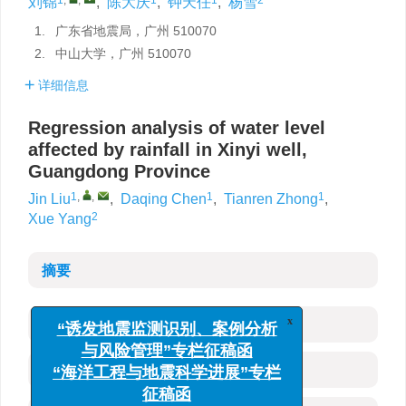
刘锦
,
陈大庆
,
钟天任
,
杨雪
1.
广东省地震局，广州 510070
2.
中山大学，广州 510070
详细信息
Regression analysis of water level
affected by rainfall in Xinyi well,
Guangdong Province
1
,
,
1
1
Jin Liu
,
Daqing Chen
,
Tianren Zhong
,
2
Xue Yang
摘要
HTML全文
x
“诱发地震监测识别、案例分析
与风险管理”专栏征稿函
参考文献
(0)
“海洋工程与地震科学进展”专栏
征稿函