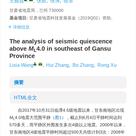
王丽霞
,
张辉
,
张博
,
徐溶
甘肃省地震局，兰州 730000
基金项目:
甘肃省地震科技发展基金（2019Q02）资助。
详细信息
The analysis of seismic quiescence
above
M
4.0 in southeast of Gansu
L
Province
,
Lixia Wang
,
Hui Zhang
,
Bo Zhang
,
Rong Xu
摘要
HTML全文
自2017年10月31日临潭4.5级地震以来，甘东南地区出现
M
4.0地震大范围平静（
图1
），截止到6月4日平静时间达到
L
570多天，而平静区外围发生多次4级以上地震。2000年以来，
甘东南地区4级地震平静时间超过500天共统计到3次：2008年