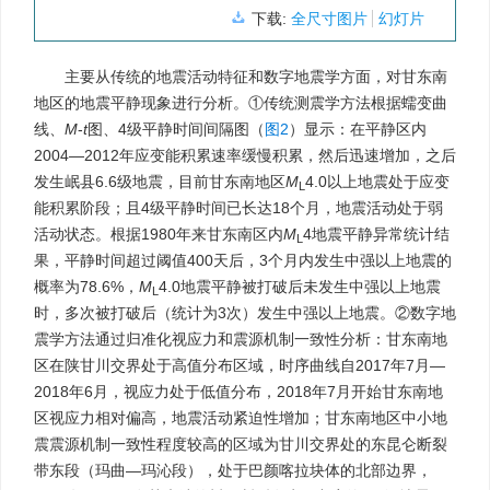
下载:
全尺寸图片
幻灯片
主要从传统的地震活动特征和数字地震学方面，对甘东南
地区的地震平静现象进行分析。①传统测震学方法根据蠕变曲
线、
M
-
t
图、4级平静时间间隔图（
图2
）显示：在平静区内
2004—2012年应变能积累速率缓慢积累，然后迅速增加，之后
发生岷县6.6级地震，目前甘东南地区
M
4.0以上地震处于应变
L
能积累阶段；且4级平静时间已长达18个月，地震活动处于弱
活动状态。根据1980年来甘东南区内
M
4地震平静异常统计结
L
果，平静时间超过阈值400天后，3个月内发生中强以上地震的
概率为78.6%，
M
4.0地震平静被打破后未发生中强以上地震
L
时，多次被打破后（统计为3次）发生中强以上地震。②数字地
震学方法通过归准化视应力和震源机制一致性分析：甘东南地
区在陕甘川交界处于高值分布区域，时序曲线自2017年7月—
2018年6月，视应力处于低值分布，2018年7月开始甘东南地
区视应力相对偏高，地震活动紧迫性增加；甘东南地区中小地
震震源机制一致性程度较高的区域为甘川交界处的东昆仑断裂
带东段（玛曲—玛沁段），处于巴颜喀拉块体的北部边界，