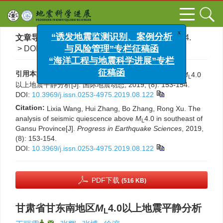
x
“诱发地震监测识别、案例分析
文章导航
>
国际地震动态
>
2019
>
(8)
: 153-154.
与风险管理”专栏征稿函
> DOI:
10.3969/j.issn.0253-4975.2019.08.122
“海洋工程与地震科学进展”专栏
征稿函
引用本文:
王丽霞, 张辉, 张博, 徐溶. 甘肃省甘东南地区
M
4.0
L
以上地震平静分析[J]. 国际地震动态, 2019, (8): 153-154.
DOI:
10.3969/j.issn.0253-4975.2019.08.122
Citation:
Lixia Wang, Hui Zhang, Bo Zhang, Rong Xu. The
analysis of seismic quiescence above
M
4.0 in southeast of
L
Gansu Province[J].
Progress in Earthquake Sciences
, 2019,
(8): 153-154.
DOI:
10.3969/j.issn.0253-4975.2019.08.122
PDF下载
(516 KB)
甘肃省甘东南地区
M
4.0以上地震平静分析
L
,