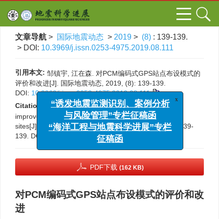
文章导航
>
国际地震动态
>
2019
>
(8)
: 139-139.
> DOI:
10.3969/j.issn.0253-4975.2019.08.111
引用本文:
邹镇宇, 江在森. 对PCM编码式GPS站点布设模式的
评价和改进[J]. 国际地震动态, 2019, (8): 139-139.
DOI:
10.3969/j.issn.0253-4975.2019.08.111
x
“诱发地震监测识别、案例分析
Citation:
Zhenyu Zou, Zaisen Jiang. Evaluation and
与风险管理”专栏征稿函
improvement of the “PCM Model” deployment of GPS
“海洋工程与地震科学进展”专栏
sites[J].
Progress in Earthquake Sciences
, 2019, (8): 139-
征稿函
139.
DOI:
10.3969/j.issn.0253-4975.2019.08.111
PDF下载
(162 KB)
对PCM编码式GPS站点布设模式的评价和改
进