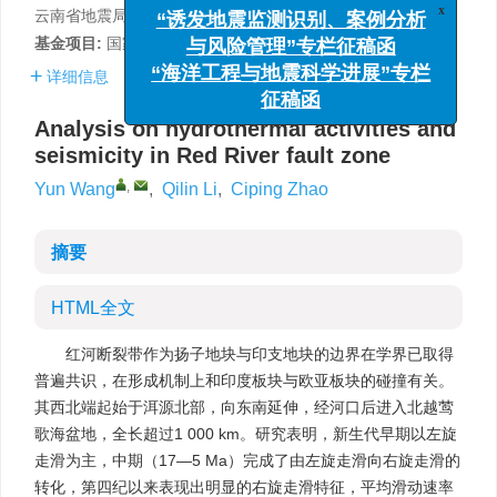
“诱发地震监测识别、案例分析
云南省地震局，昆明 650224
与风险管理”专栏征稿函
基金项目:
国家自然科学青年科学基金（41502315）资助。
“海洋工程与地震科学进展”专栏
详细信息
征稿函
Analysis on hydrothermal activities and
seismicity in Red River fault zone
,
Yun Wang
,
Qilin Li
,
Ciping Zhao
摘要
HTML全文
红河断裂带作为扬子地块与印支地块的边界在学界已取得
普遍共识，在形成机制上和印度板块与欧亚板块的碰撞有关。
其西北端起始于洱源北部，向东南延伸，经河口后进入北越莺
歌海盆地，全长超过1 000 km。研究表明，新生代早期以左旋
走滑为主，中期（17—5 Ma）完成了由左旋走滑向右旋走滑的
转化，第四纪以来表现出明显的右旋走滑特征，平均滑动速率