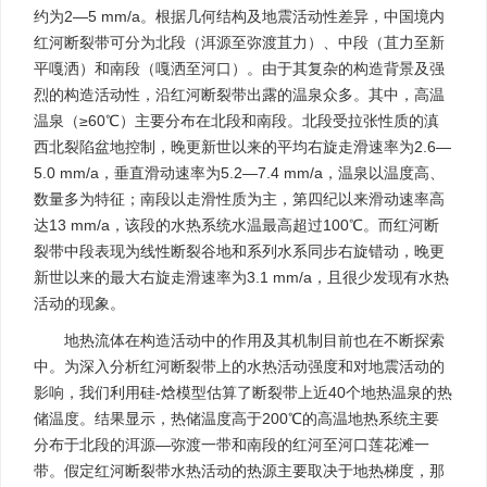
约为2—5 mm/a。根据几何结构及地震活动性差异，中国境内
红河断裂带可分为北段（洱源至弥渡苴力）、中段（苴力至新
平嘎洒）和南段（嘎洒至河口）。由于其复杂的构造背景及强
烈的构造活动性，沿红河断裂带出露的温泉众多。其中，高温
温泉（≥60℃）主要分布在北段和南段。北段受拉张性质的滇
西北裂陷盆地控制，晚更新世以来的平均右旋走滑速率为2.6—
5.0 mm/a，垂直滑动速率为5.2—7.4 mm/a，温泉以温度高、
数量多为特征；南段以走滑性质为主，第四纪以来滑动速率高
达13 mm/a，该段的水热系统水温最高超过100℃。而红河断
裂带中段表现为线性断裂谷地和系列水系同步右旋错动，晚更
新世以来的最大右旋走滑速率为3.1 mm/a，且很少发现有水热
活动的现象。
地热流体在构造活动中的作用及其机制目前也在不断探索
中。为深入分析红河断裂带上的水热活动强度和对地震活动的
影响，我们利用硅-焓模型估算了断裂带上近40个地热温泉的热
储温度。结果显示，热储温度高于200℃的高温地热系统主要
分布于北段的洱源—弥渡一带和南段的红河至河口莲花滩一
带。假定红河断裂带水热活动的热源主要取决于地热梯度，那