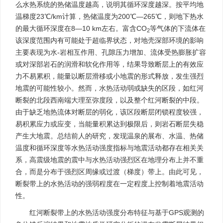
么水热系统的热储温度越高，说明其循环深度越深。按平均地
温梯度23℃/km计算，热储温度为200℃—265℃，则地下热水
的最大循环深度在8—10 km左右。富含CO
等气体的下流体在
2
该深度范围内有可能处于超临界状态，对地壳深部环境的影响
主要表现为水-岩相互作用、孔隙压力增加、流体受热膨胀扩容
或对深部岩石的润滑和软化作用等，结果导致断层上的有效应
力不易累积，能量以断层滑移或小地震的形式释放，发生强烈
地震的可能性较小。然而，水热活动弱或缺失的区段，如红河
断裂的北段西南端大理至弥度段，以及整个红河断裂的中段。
由于缺乏地热流体对断层的弱化，该区段断层闭锁程度较强，
易积累应力或应变，当能量积累达到极限后，则岩石断层失稳
产生大地震。总结前人的研究，发现温泉的展布、水温、热储
温度和循环深度等水热活动强度指标与地震活动都存在相关关
系，高震级地震的震中与水热活动强烈区在地理分布上并不重
合，而是分布于强烈区周缘或过渡（梯度）带上。由此可见，
断裂带上的水热活动的强弱程度在一定程度上控制着地震活动
性。
红河断裂带上的水热活动强度分布特征与基于GPS观测的