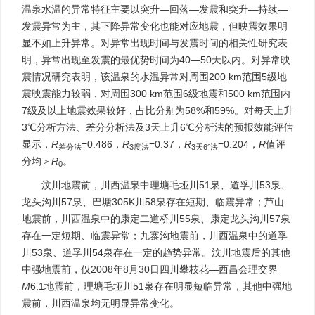
温泉水温的异常特征主要以突升—回落—发震和突升—持续—
发震异常为主，其下降异常变化也能对应地震，但映震效果明
显不如上升异常。对异常出现时间与发震时间的相关性研究表
明，异常出现至发震的最优势时间为40—50天以内。对异常映
震情况研究表明，该温泉的水温异常对周围200 km范围5级地
震映震能力较弱，对周围300 km范围6级地震和500 km范围内
7级及以上地震效果较好，占比分别为58%和59%。对每天上升
3℃分析方法、差分分析法及3天上升6℃分析法的预报效能评估
显示，
R
=0.486，
R
=0.37，
R
=0.204，
R
值评
差分法
3度法
3天6°法
分均＞
R
。
0
汶川地震前，川西温泉中理塘毛垭川51泉、道孚川53泉、
龙头沟川57泉、巴塘305K川58泉存在短期、临震异常；芦山
地震前，川西温泉中的康定二道桥川55泉、康定龙头沟川57泉
存在一定短期、临震异常；九寨沟地震前，川西温泉中的道孚
川53泉、道孚川54泉存在一定的趋势异常。汶川地震后的其他
中强地震前，仅2008年8月30日四川攀枝花—西昌会理交界
M
6.1地震前，理塘毛垭川51泉存在明显短临异常，其他中强地
震前，川西温泉均无明显异常变化。