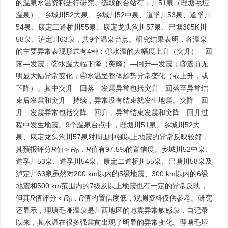
的温泉水温资料进行研究。选取的台站有：川51泉（理塘毛垭
温泉）、乡城川52大泉、乡城川52中泉、道孚川53泉、道孚川
54泉、康定二道桥川55泉、康定龙头沟川57泉、巴塘305K川
58泉、泸定川63泉，共9个温泉台点。研究结果表明，各温泉
的主要异常表现形式有4种：①水温的大幅度上升（突升）—回
落—发震；②水温大幅下降（突降）—回升—发震；③震前无
明显大幅异常变化；④水温呈整体趋势异常变化（或上升，或
下降）。其中突升—回落—发震异常包括突升—回落至异常结
束后发震和突升—持续，异常没有结束就发生地震。突降—回
升—发震异常包括突降—回升，异常结束发震和突降—回升过
程中发生地震。9个温泉台点中，理塘川51泉、乡城川52大
泉、康定龙头沟川57泉对周围中强以上地震的异常反映较好，
其预报评分
R
值＞
R
，
R
值有97.5%的置信度。乡城川52中泉、
0
道孚川53泉、道孚川54泉、康定二道桥川55泉、巴塘川58泉及
泸定川63泉虽然对200 km以内的5级地震、300 km以内的6级
地震和500 km范围内的7级及以上地震也有一定的异常反映，
但其
R
值评分＜
R
，
R
值的置信度低，观测资料仅供参考。研究
0
还显示，理塘毛垭温泉是川西地区的地震异常敏感泉，自记录
以来，其水温在很多强震前出现了明显的异常变化。理塘毛垭