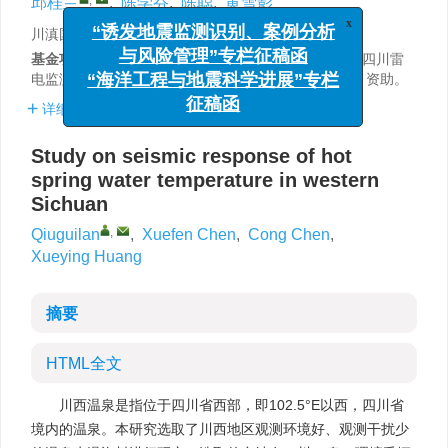
邱桂兰
,
陈学芬
,
陈聪
,
黄雪影
x
“诱发地震监测识别、案例分析
川滇国家地震预报实验场四川分中心，成都 610041
与风险管理”专栏征稿函
基金项目:
四川省科学技术厅应用基础研究项目《基于四川雷
“海洋工程与地震科学进展”专栏
电监测网的地震前兆静电信息研究》（18YYJC0599）资助。
征稿函
详细信息
Study on seismic response of hot
spring water temperature in western
Sichuan
,
Qiuguilan
,
Xuefen Chen
,
Cong Chen
,
Xueying Huang
摘要
HTML全文
川西温泉是指位于四川省西部，即102.5°E以西，四川省
境内的温泉。本研究选取了川西地区观测环境好、观测干扰少