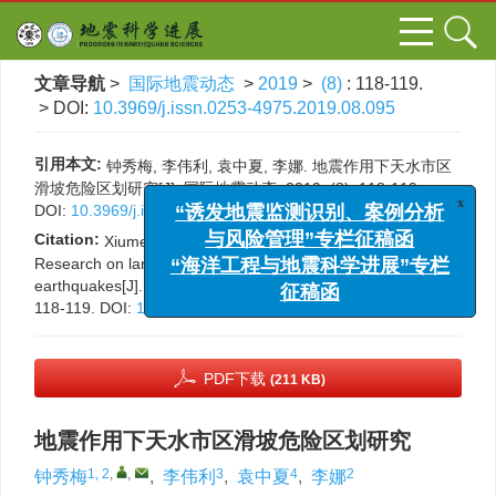
文章导航
>
国际地震动态
>
2019
>
(8)
: 118-119.
> DOI:
10.3969/j.issn.0253-4975.2019.08.095
引用本文:
钟秀梅, 李伟利, 袁中夏, 李娜. 地震作用下天水市区
滑坡危险区划研究[J]. 国际地震动态, 2019, (8): 118-119.
DOI:
10.3969/j.issn.0253-4975.2019.08.095
x
“诱发地震监测识别、案例分析
Citation:
Xiumei Zhong, Weili Li, Zhongxia Yuan, Na Li.
与风险管理”专栏征稿函
Research on landslide hazard zonation of Tianshui under
“海洋工程与地震科学进展”专栏
earthquakes[J].
Progress in Earthquake Sciences
, 2019, (8):
征稿函
118-119.
DOI:
10.3969/j.issn.0253-4975.2019.08.095
PDF下载
(211 KB)
地震作用下天水市区滑坡危险区划研究
1, 2
,
,
3
4
2
钟秀梅
,
李伟利
,
袁中夏
,
李娜