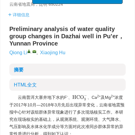
云南省地震局，昆明 650224
详细信息
Preliminary analysis of water quality
group changes in Dazhai well in Pu’er，
Yunnan Province
,
Qiong Li
,
Xiaojing Hu
摘要
HTML全文
-
2+
2+
H
C
O
3
−
云南普洱大寨井地下水的F
、
、Ca
及Mg
浓度
于2017年10月—2018年3月先后出现异常变化，云南省地震预
报中心针对该组群体异常现象进行了多次现场核实工作。本研
究在现场核实的基础上，从观测系统、观测环境、大气降水、
气压影响及水体水化学成分等方面对此次准同步群体异常的异
常性质进行分析，得到如下认识：