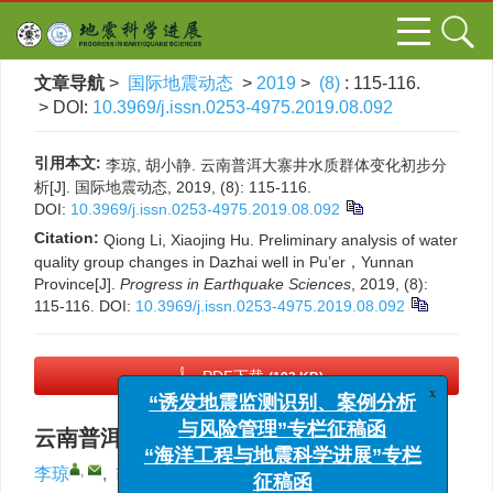
文章导航
>
国际地震动态
>
2019
>
(8)
: 115-116.
> DOI:
10.3969/j.issn.0253-4975.2019.08.092
引用本文:
李琼, 胡小静. 云南普洱大寨井水质群体变化初步分
析[J]. 国际地震动态, 2019, (8): 115-116.
DOI:
10.3969/j.issn.0253-4975.2019.08.092
Citation:
Qiong Li, Xiaojing Hu. Preliminary analysis of water
quality group changes in Dazhai well in Pu’er，Yunnan
Province[J].
Progress in Earthquake Sciences
, 2019, (8):
115-116.
DOI:
10.3969/j.issn.0253-4975.2019.08.092
PDF下载
(192 KB)
x
“诱发地震监测识别、案例分析
云南普洱大寨井水质群体变化初步分析
与风险管理”专栏征稿函
“海洋工程与地震科学进展”专栏
,
李琼
,
胡小静
征稿函