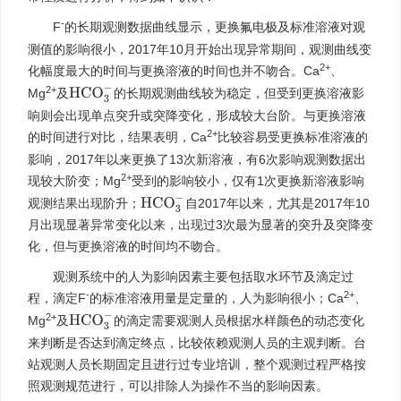
-
F
的长期观测数据曲线显示，更换氟电极及标准溶液对观
测值的影响很小，2017年10月开始出现异常期间，观测曲线变
2+
化幅度最大的时间与更换溶液的时间也并不吻合。Ca
、
2+
H
C
O
3
−
Mg
及
的长期观测曲线较为稳定，但受到更换溶液影
响则会出现单点突升或突降变化，形成较大台阶。与更换溶液
2+
的时间进行对比，结果表明，Ca
比较容易受更换标准溶液的
影响，2017年以来更换了13次新溶液，有6次影响观测数据出
2+
现较大阶变；Mg
受到的影响较小，仅有1次更换新溶液影响
H
C
O
3
−
观测结果出现阶升；
自2017年以来，尤其是2017年10
月出现显著异常变化以来，出现过3次最为显著的突升及突降变
化，但与更换溶液的时间均不吻合。
观测系统中的人为影响因素主要包括取水环节及滴定过
-
2+
程，滴定F
的标准溶液用量是定量的，人为影响很小；Ca
、
2+
H
C
O
3
−
Mg
及
的滴定需要观测人员根据水样颜色的动态变化
来判断是否达到滴定终点，比较依赖观测人员的主观判断。台
站观测人员长期固定且进行过专业培训，整个观测过程严格按
照观测规范进行，可以排除人为操作不当的影响因素。