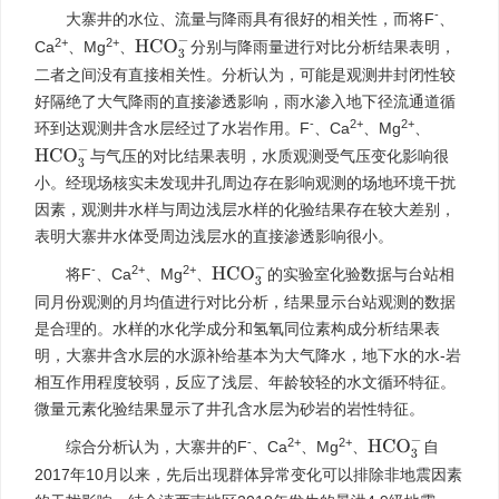
-
大寨井的水位、流量与降雨具有很好的相关性，而将F
、
2+
2+
H
C
O
3
−
Ca
、Mg
、
分别与降雨量进行对比分析结果表明，
二者之间没有直接相关性。分析认为，可能是观测井封闭性较
好隔绝了大气降雨的直接渗透影响，雨水渗入地下径流通道循
-
2+
2+
环到达观测井含水层经过了水岩作用。F
、Ca
、Mg
、
H
C
O
3
−
与气压的对比结果表明，水质观测受气压变化影响很
小。经现场核实未发现井孔周边存在影响观测的场地环境干扰
因素，观测井水样与周边浅层水样的化验结果存在较大差别，
表明大寨井水体受周边浅层水的直接渗透影响很小。
-
2+
2+
H
C
O
3
−
将F
、Ca
、Mg
、
的实验室化验数据与台站相
同月份观测的月均值进行对比分析，结果显示台站观测的数据
是合理的。水样的水化学成分和氢氧同位素构成分析结果表
明，大寨井含水层的水源补给基本为大气降水，地下水的水-岩
相互作用程度较弱，反应了浅层、年龄较轻的水文循环特征。
微量元素化验结果显示了井孔含水层为砂岩的岩性特征。
-
2+
2+
H
C
O
3
−
综合分析认为，大寨井的F
、Ca
、Mg
、
自
2017年10月以来，先后出现群体异常变化可以排除非地震因素