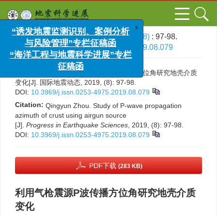
x
“诱发地震监测识别、案例分析
与风险管理”专栏征稿函
文章导航
>
国际地震动态
>
2019
>
(8)
: 97-98.
> DOI:
10.3969/j.issn.0253-4975.2019.08.079
“海洋工程与地震科学进展”专栏
征稿函
引用本文:
周青云. 利用气枪震源P波传播方位角研究地壳介质
变化[J]. 国际地震动态, 2019, (8): 97-98.
DOI:
10.3969/j.issn.0253-4975.2019.08.079
Citation:
Qingyun Zhou. Study of P-wave propagation
azimuth of crust using airgun source
[J].
Progress in Earthquake Sciences
, 2019, (8): 97-98.
DOI:
10.3969/j.issn.0253-4975.2019.08.079
PDF下载
(283 KB)
利用气枪震源P波传播方位角研究地壳介质
变化