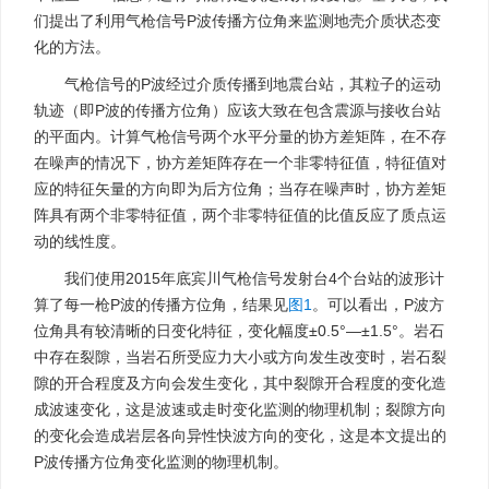
们提出了利用气枪信号P波传播方位角来监测地壳介质状态变
化的方法。
气枪信号的P波经过介质传播到地震台站，其粒子的运动
轨迹（即P波的传播方位角）应该大致在包含震源与接收台站
的平面内。计算气枪信号两个水平分量的协方差矩阵，在不存
在噪声的情况下，协方差矩阵存在一个非零特征值，特征值对
应的特征矢量的方向即为后方位角；当存在噪声时，协方差矩
阵具有两个非零特征值，两个非零特征值的比值反应了质点运
动的线性度。
我们使用2015年底宾川气枪信号发射台4个台站的波形计
算了每一枪P波的传播方位角，结果见
图1
。可以看出，P波方
位角具有较清晰的日变化特征，变化幅度±0.5°—±1.5°。岩石
中存在裂隙，当岩石所受应力大小或方向发生改变时，岩石裂
隙的开合程度及方向会发生变化，其中裂隙开合程度的变化造
成波速变化，这是波速或走时变化监测的物理机制；裂隙方向
的变化会造成岩层各向异性快波方向的变化，这是本文提出的
P波传播方位角变化监测的物理机制。