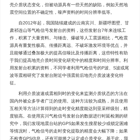
壳介质状态变化，但被动源具有一些天然的缺陷，例如天然地
震空间位置的不确定性，噪声资料的时间分辨率低等。
自2012年起，我国陆续建成的云南宾川、新疆呼图壁、甘
肃祁连山等气枪信号发射台的资料，这些发射台7年来连续工
作，积累了大量资料。与锤击、爆破等人工震源相比，气枪震
源具有重复性极高、传播距离远、不破坏激发环境等优点，并
且能够通过叠加极大的提高信噪比及传播距离，这些特性有助
于我们提高地壳介质时间变化研究中的精度和时间分辨率。利
用发射台积累的资料，不同学者利用气枪信号的P波、S波或尾
波等震相研究了发射台附近中强震前后地壳介质波速变化特
征。
利用介质波速或震相到时的变化来监测介质状态的方法在
国内外被众多学者广泛的使用。这种方法较为成熟，并且使用
互相关等方法计算得到的走时变化精度能达到亚采样级别，精
度较高。在使用宾川气枪信号发射台的数据进行时延检测的研
究中，我们发现地震台站的GPS如果发生搜星较少或锁定困难
等情况时，气枪信号的走时变化提取的精度会大幅下降；如果
不检查GPS信息，还有可能将之认定成介质变化。基于此，我