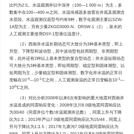
比约为2∶1。水温观测井以中深井（100—1 000 m）为主，多
数集中在100—400 m之间。水温传感器多放置在井底及观测含
水层段。水温观测仪器型号约有9种，数字化观测主要以SZW-
1A型为主，另有少量ZKGD3000-N、DRSW-1（2），泉水的
人工观测主要使用DSY-1型液位温度计。
（2）西南井水温长期动态可大致分为3种基本类型，即上
升型、下降型和波动型，其中波动型包括周期型、非周期型
等，此外还有2种以上基本类型的复合型动态；井水温短期动态
可大致分为3种基本类型，即短周期型、稳定型和固体潮型。以
短周期为主，少量稳定型和固体潮型。数字化井水温的正常日
-4
-1
-1
变幅在10
—10
℃之间，人工观测泉温的正常日变幅在10
—
0
10
℃之间。
（3）对比分析2008年以来6次有影响的重大地震对西南井
水温造成的同震响应变化：2008年汶川8.0级地震同震响应比
为30/40（同震井位个数/水温观测井总数），同震上升与下降
比为1∶1；2013年芦山7.0级地震同震响应比为15/44，同震上
升与下降比为1∶1.5；2017年九寨沟7.0级地震同震响应比为
9/69，同震上升与下降比为1∶2；2011年日本9.0级地震同震响