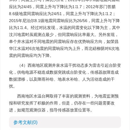
应比为24/45，同震上升与下降比为1∶1.7；2012年苏门答腊
8.6级地震同震响应比为24/51，同震上升与下降比为1∶1.2；
2015年尼泊尔8.1级地震同震响应比为26/56，同震上升与下降
比为1∶1.4。经过对比发现，水温的同震变化以下降为主，其中
汶川地震时虽观测点最少，但同震响应比率最大。另外发现，
单个井水温对不同地震的同震响应存在优势响应方向，如荣昌
华江水温对6次地震的同震响应均为上升，而北碚柳荫对6次地
震的同震响应均为下降。
（4）西南地区观测井泉水温干扰动态多为雷击引起台阶变
化，供电电源不稳造成数据突跳或台阶变化，传感器故障造成
数据漂移，以及降雨补给、地表水补给、人为活动造成的干
扰。
西南地区水温台网取得了丰富的观测资料，为地震监测预
报和研究发挥了积极的作用，但是，仍存在一些问题需要改
进，如规范观测仪器，指导传感器放置位置等。
参考文献
(0)