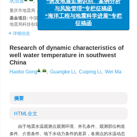
巩浩波
,
李光科
,
李翠平
,
马伟
x
“诱发地震监测识别、案例分析
重庆市地震局，重庆 400147
与风险管理”专栏征稿函
基金项目:
中国地震局三结合课题(3JH-201901093)和重庆市
“海洋工程与地震科学进展”专栏
地震局科技创新团队资助。
征稿函
详细信息
Research of dynamic characteristics of
well water temperature in southwest
China
,
Haobo Gong
,
Guangke Li
,
Cuiping Li
,
Wei Ma
摘要
HTML全文
由于地震水温观测点观测环境、井孔条件、观测部位构造
条件、介质条件、地下水动力条件的差异，各测点的水温动态