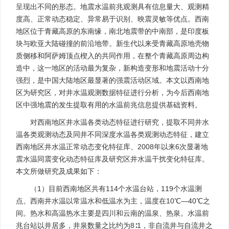
呈现出不同的形态。地震水温前兆观测具有信息量大、观测精
度高、正常动态稳定、异常易于识别、映震灵敏等优点。西南
地区位于青藏高原的东南缘，南北地震带的中南部，是印度板
块与欧亚大陆碰撞的前沿地带。新生代以来受青藏高原地壳物
质侧移和阿萨姆顶点楔入的共同作用，在整个青藏高原周边构
造中，这一地区的活动最为复杂，新构造变形和地震活动十分
强烈，是中国大陆地区最显著的强震活动区域。本文以西南地
区为研究区，对井水温观测数据特征进行分析，为今后西南地
区中强地震的发生提取有用的水温前兆信息提供基础资料。
对西南地区井水温各类动态特征进行研究，提取不同井水
温各类观测动态及同井不同深度水温各类观测动态特征，建立
西南地区井水温正常动态变化特征库、2008年以来6次显著地
震水温同震变化动态特征库及研究区井水温干扰变化特征库。
本文所做研究及成果如下：
（1）目前西南地区共有114个水温台站，119个水温测
点。西南井水温以常温水和低温水为主，温度在10℃—40℃之
间。热水和高温热水主要是四川和云南的温泉、热泉。水温前
兆台站以井居多，井泉数量之比约为8∶1，非自流井与自流井之