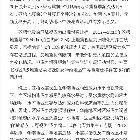
30日贵州剑河5.5级地震前9个月华南地区震群季频次达到5
次，苍梧地震前3个月震群季频次达到4次。华南地区震群、季
频度均升高，可能对该地区中强地震活动具有指示意义。
苍梧地震前区域视应力出现增强过程。2012—2016年苍梧
地震震中250 km范围内
M
2.5以上地震视应力归准化时序曲线
L
显示，苍梧地震前2年归准化视应力升高，表明震源区应力水平
存在增强过程。受地震资料限制，未能分析更大范围的区域应
力变化情况。但应力增强现象与震中附近小震活动增强、桂西
北地区3级地震活动增强以及华南地区中等地震迁移存在很好的
同步性。
综上，苍梧地震发生在华南地区构造应力水平增强背景
下。当区域构造应力积累到较高水平时，受水库蓄水附加应力
场影响，水库地区更容易达到应力临界状态而率先进入失稳滑
动。因此，区域应力场增强过程中，华南地区对区域应力调整
相对敏感的水库地区先发生中小地震。这些对区域应力场变化
的“敏感点”，可视为“应力窗口”或多（应力集中）点场。2012
年以来，华南地区中等地震迁移、小震群活跃及广西地区小震