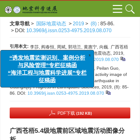
文章导航
>
国际地震动态
>
2019
>
(8)
: 85-86.
> DOI:
10.3969/j.issn.0253-4975.2019.08.070
引用本文:
李莎, 阎春恒, 周斌, 郭培兰, 黄惠宁, 向巍. 广西苍梧
x
5.4级地震前区域地震活动图像分析[J]. 国际地震动态, 2019,
“诱发地震监测识别、案例分析
(8): 85-86.
DOI:
10.3969/j.issn.0253-4975.2019.08.070
与风险管理”专栏征稿函
Citation:
Sha Li, Chunheng Yan, Bin Zhou, Peilan Guo,
“海洋工程与地震科学进展”专栏
Huining Huang, Wei Xiang. Analysis on the activity image of
征稿函
region seismic before the Cangwu Ms5.4 earthquake in
Guangxi[J].
Progress in Earthquake Sciences
, 2019, (8): 85-
86.
DOI:
10.3969/j.issn.0253-4975.2019.08.070
PDF下载
(192 KB)
广西苍梧5.4级地震前区域地震活动图像分
析