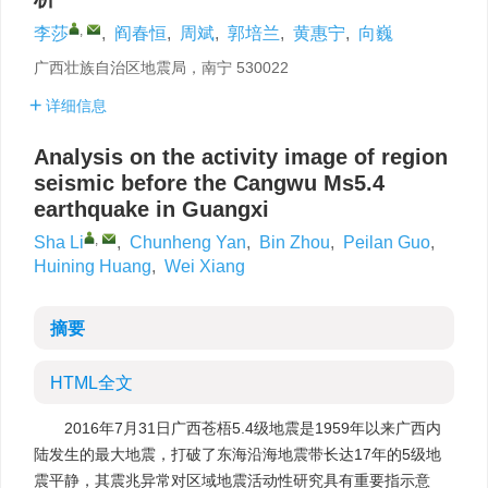
,
李莎
,
阎春恒
,
周斌
,
郭培兰
,
黄惠宁
,
向巍
广西壮族自治区地震局，南宁 530022
详细信息
Analysis on the activity image of region
seismic before the Cangwu Ms5.4
earthquake in Guangxi
,
Sha Li
,
Chunheng Yan
,
Bin Zhou
,
Peilan Guo
,
Huining Huang
,
Wei Xiang
摘要
HTML全文
2016年7月31日广西苍梧5.4级地震是1959年以来广西内
陆发生的最大地震，打破了东海沿海地震带长达17年的5级地
震平静，其震兆异常对区域地震活动性研究具有重要指示意