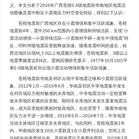
义。本文分析了2016年广西苍梧5.4级地震前华南地区地震活
动图像及震中附近小震视应力时空变化特征，得到以下认识：
苍梧地震前广西地区存在小震增强和集中活跃现象。苍梧
地震前4年，震中250 km范围内小震增强和持续活跃，呈现“小
震活动增强—小震持续活跃—小震相对平静—发生中强地震”特
征，同时伴随地震应变能释放加速。随着发震时间的逼近，桂
西北地区出现
M
3.0以上地震频次增强，苍梧地震前，3级以上
L
地震季频度达到4次。震例回溯研究显示，1977年10月19日平
果5.0级地震前亦出现小震活动增强和集中活跃现象。
苍梧地震前华南及邻区出现中等地震迁移和小震群活跃现
象。2012年1月—2015年6月，华南及邻区中等地震集中发生
在对区域应力相对敏感的水库地区，中等地震活动一定程度释
放水库地区积累的应变能。期间非水库地区未发生显著地震活
动，成为应变能积累相对较高地区。在此背景下，随着华南地
区应力水平进一步增强，2015年6月—2016年7月，中等地震
活动主体地区迁移至非水库地区。与此同时，苍梧地震前1年
内，华南地区发生10次小震群及1次小震序列活动，空间上呈
近NE向的条带状分布，苍梧地震位于条带中西部。2015年3月