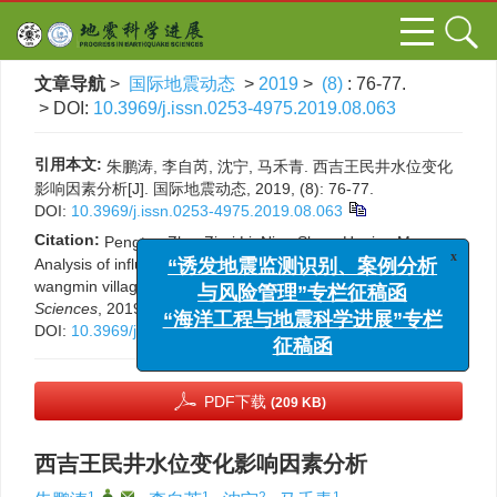
文章导航
>
国际地震动态
>
2019
>
(8)
: 76-77.
> DOI:
10.3969/j.issn.0253-4975.2019.08.063
引用本文:
朱鹏涛, 李自芮, 沈宁, 马禾青. 西吉王民井水位变化
影响因素分析[J]. 国际地震动态, 2019, (8): 76-77.
DOI:
10.3969/j.issn.0253-4975.2019.08.063
Citation:
x
Pengtao Zhu, Zirui Li, Ning Shen, Heqing Ma.
“诱发地震监测识别、案例分析
Analysis of influencing factors of water level change of
与风险管理”专栏征稿函
wangmin village in Xiji county[J].
Progress in Earthquake
“海洋工程与地震科学进展”专栏
Sciences
, 2019, (8): 76-77.
征稿函
DOI:
10.3969/j.issn.0253-4975.2019.08.063
PDF下载
(209 KB)
西吉王民井水位变化影响因素分析
1
,
,
1
2
1