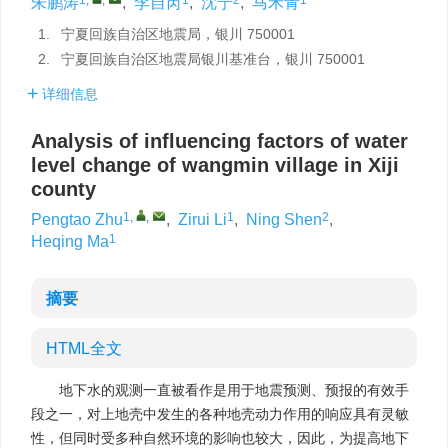
朱鹏涛
,
李自芮
,
沈宁
,
马禾青
1.
宁夏回族自治区地震局，银川 750001
2.
宁夏回族自治区地震局银川基准台，银川 750001
详细信息
Analysis of influencing factors of water
level change of wangmin village in Xiji
county
1
,
,
1
2
Pengtao Zhu
,
Zirui Li
,
Ning Shen
,
1
Heqing Ma
摘要
HTML全文
地下水的观测一直被看作是用于地震预测、预报的有效手
段之一，对上地壳中发生的各种地壳动力作用的响应具有灵敏
性，但同时受多种自然环境的影响也较大，因此，为提高地下