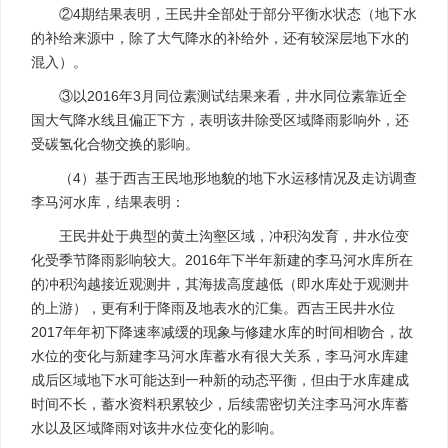
②4期结果表明，王民井全部处于部分平衡水状态（地下水
的补给来源中，除了大气降水的补给外，还有较深层地下水的
混入）。
③以2016年3月同位素测试结果来看，井水同位素靠近全
国大气降水线且偏正下方，表明该井除受区域降雨影响外，还
受碳氢化合物交换的影响。
（4）基于西吉王民地形地貌的地下水运移情况及走访调查
李马河水库，结果表明：
王民井处于典型的黄土沟壑区域，冲积沟发育，井水位变
化受季节降雨影响较大。2016年下半年新建的李马河水库所在
的冲积沟越接近观测井，其海拔高度越低（即水库处于观测井
的上游），更有利于降雨及地表水的汇集。西吉王民井水位
2017年年初下降速率减缓的现象与修建水库的时间相吻合，故
水位的变化与新建李马河水库蓄水有很大关系，李马河水库建
成后区域地下水可能达到一种新的动态平衡，但由于水库建成
时间不长，蓄水资料积累较少，后续需密切关注李马河水库蓄
水以及区域降雨对该井水位变化的影响。