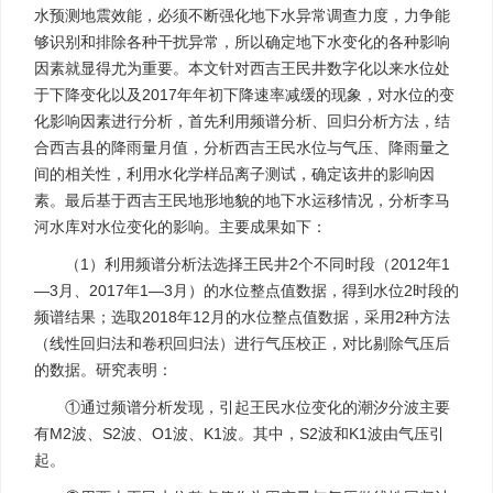
水预测地震效能，必须不断强化地下水异常调查力度，力争能
够识别和排除各种干扰异常，所以确定地下水变化的各种影响
因素就显得尤为重要。本文针对西吉王民井数字化以来水位处
于下降变化以及2017年年初下降速率减缓的现象，对水位的变
化影响因素进行分析，首先利用频谱分析、回归分析方法，结
合西吉县的降雨量月值，分析西吉王民水位与气压、降雨量之
间的相关性，利用水化学样品离子测试，确定该井的影响因
素。最后基于西吉王民地形地貌的地下水运移情况，分析李马
河水库对水位变化的影响。主要成果如下：
（1）利用频谱分析法选择王民井2个不同时段（2012年1
—3月、2017年1—3月）的水位整点值数据，得到水位2时段的
频谱结果；选取2018年12月的水位整点值数据，采用2种方法
（线性回归法和卷积回归法）进行气压校正，对比剔除气压后
的数据。研究表明：
①通过频谱分析发现，引起王民水位变化的潮汐分波主要
有M2波、S2波、O1波、K1波。其中，S2波和K1波由气压引
起。