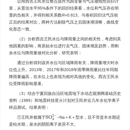
②用西吉王民水位整点值作为因变量与气压做线性回归计
算，从置信水平95%条件下的回归结果看，水位和气压存在明
显的负相关，并得到相关系数
R
=0.813。与卷积回归法气压校
正后的结果对比，两种方法剔除气压之后固体潮清晰，曲线变
化形态一致。
（2）分析西吉王民水位与降雨量之间的相关性，考虑到其
他因素的影响，将原始水位进行去气压、固体潮及趋势，用剩
余水位与降雨量做对比分析，研究表明：
通过分析得到该井水位与区域降雨有关，降雨量增大时水
位也上升。2013年、2017年和2018年雨季降雨量比往年同期
降雨量偏高，在水位上也表现为相对高值的变化。西吉王民水
位受降雨影响显著。
（3）结合宁夏回族自治区地震地下水动态观测网基础历史
资料（1989）和地震科技星火计划对王民井近几年水化学离子
样品测试。结果表明：
S
O
4
2
−
①王民井都属于
−Na＋K＋型水，且不管是丰水期还
是枯水期，泉水的阴阳离子差异不大。