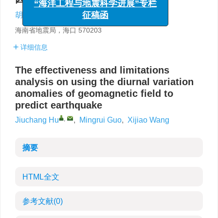
征稿函
,
胡久常
,
郭明瑞
,
王锡娇
海南省地震局，海口 570203
详细信息
The effectiveness and limitations
analysis on using the diurnal variation
anomalies of geomagnetic field to
predict earthquake
,
Jiuchang Hu
,
Mingrui Guo
,
Xijiao Wang
摘要
HTML全文
参考文献
(0)