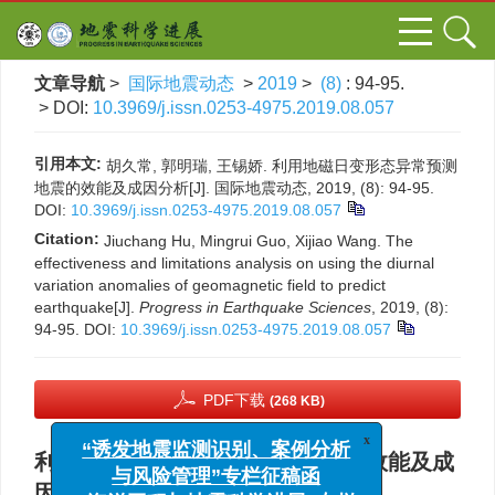
文章导航
>
国际地震动态
>
2019
>
(8)
: 94-95.
> DOI:
10.3969/j.issn.0253-4975.2019.08.057
引用本文:
胡久常, 郭明瑞, 王锡娇. 利用地磁日变形态异常预测
地震的效能及成因分析[J]. 国际地震动态, 2019, (8): 94-95.
DOI:
10.3969/j.issn.0253-4975.2019.08.057
Citation:
Jiuchang Hu, Mingrui Guo, Xijiao Wang. The
effectiveness and limitations analysis on using the diurnal
variation anomalies of geomagnetic field to predict
earthquake[J].
Progress in Earthquake Sciences
, 2019, (8):
94-95.
DOI:
10.3969/j.issn.0253-4975.2019.08.057
PDF下载
(268 KB)
x
“诱发地震监测识别、案例分析
利用地磁日变形态异常预测地震的效能及成
与风险管理”专栏征稿函
因分析
“海洋工程与地震科学进展”专栏