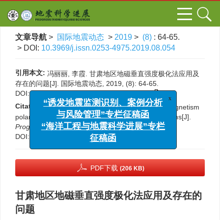
文章导航
>
国际地震动态
>
2019
>
(8)
: 64-65.
> DOI:
10.3969/j.issn.0253-4975.2019.08.054
引用本文:
冯丽丽, 李霞. 甘肃地区地磁垂直强度极化法应用及
存在的问题[J]. 国际地震动态, 2019, (8): 64-65.
DOI:
10.3969/j.issn.0253-4975.2019.08.054
x
“诱发地震监测识别、案例分析
Citation:
Lili Feng, Xia Li. Application of vertical magnetism
与风险管理”专栏征稿函
polarization method in Gansu region and its problems[J].
“海洋工程与地震科学进展”专栏
Progress in Earthquake Sciences
, 2019, (8): 64-65.
征稿函
DOI:
10.3969/j.issn.0253-4975.2019.08.054
PDF下载
(206 KB)
甘肃地区地磁垂直强度极化法应用及存在的
问题