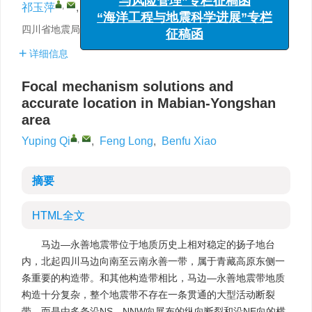
,
祁玉萍
,
龙锋
,
肖本夫
与风险管理”专栏征稿函
“海洋工程与地震科学进展”专栏
四川省地震局，成都 610041
征稿函
详细信息
Focal mechanism solutions and
accurate location in Mabian-Yongshan
area
,
Yuping Qi
,
Feng Long
,
Benfu Xiao
摘要
HTML全文
马边—永善地震带位于地质历史上相对稳定的扬子地台
内，北起四川马边向南至云南永善一带，属于青藏高原东侧一
条重要的构造带。和其他构造带相比，马边—永善地震带地质
构造十分复杂，整个地震带不存在一条贯通的大型活动断裂
带，而是由多条沿NS—NNW向展布的纵向断裂和沿NE向的横