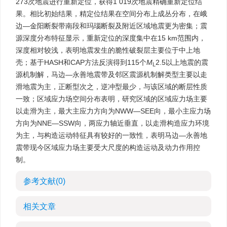
273次地震进行重新定位，获得1 019次地震精确重新定位结
果。相比初始结果，精定位结果在空间分布上成丛分布，在峨
边—金阳断裂带南段和玛瑙断裂及附近区域地震更为密集；震
源深度分布特征显示，重新定位的深度集中在15 km范围内，
深度相对较浅，表明地震发生的脆性破裂层主要位于中上地
壳；基于HASH和CAP方法反演得到115个
M
2.5以上地震的震
L
源机制解，马边—永善地震带及邻区震源机制解类型主要以走
滑地震为主，正断型次之，逆冲型最少，与该区域的断层性质
一致；区域应力场空间分布表明，研究区域的区域应力场主要
以走滑为主，最大主应力方向为NWW—SEE向，最小主应力场
方向为NNE—SSW向，两应力轴近垂直，以走滑构造应力环境
为主，与构造运动特征具有较好的一致性，表明马边—永善地
震带现今区域应力场主要受大尺度的构造运动及动力作用控
制。
参考文献
(0)
相关文章