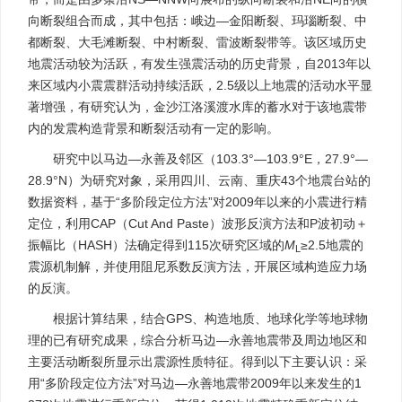
向断裂组合而成，其中包括：峨边—金阳断裂、玛瑙断裂、中
都断裂、大毛滩断裂、中村断裂、雷波断裂带等。该区域历史
地震活动较为活跃，有发生强震活动的历史背景，自2013年以
来区域内小震震群活动持续活跃，2.5级以上地震的活动水平显
著增强，有研究认为，金沙江洛溪渡水库的蓄水对于该地震带
内的发震构造背景和断裂活动有一定的影响。
研究中以马边—永善及邻区（103.3°—103.9°E，27.9°—
28.9°N）为研究对象，采用四川、云南、重庆43个地震台站的
数据资料，基于“多阶段定位方法”对2009年以来的小震进行精
定位，利用CAP（Cut And Paste）波形反演方法和P波初动＋
振幅比（HASH）法确定得到115次研究区域的
M
≥2.5地震的
L
震源机制解，并使用阻尼系数反演方法，开展区域构造应力场
的反演。
根据计算结果，结合GPS、构造地质、地球化学等地球物
理的已有研究成果，综合分析马边—永善地震带及周边地区和
主要活动断裂所显示出震源性质特征。得到以下主要认识：采
用“多阶段定位方法”对马边—永善地震带2009年以来发生的1