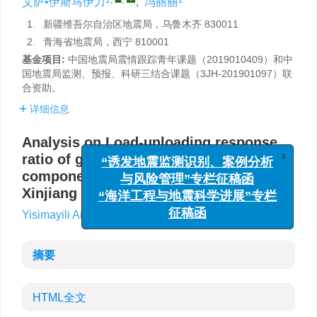
艾萨•伊斯马伊力
,
冯丽丽
1.
新疆维吾尔自治区地震局，乌鲁木齐 830011
2.
青海省地震局，西宁 810001
基金项目:
中国地震局震情跟踪青年课题（2019010409）和中
国地震局监测、预报、科研三结合课题（3JH-201901097）联
合资助。
详细信息
Analysis on Load-unloading response
x
“诱发地震监测识别、案例分析
ratio of geomagnetic vertical
与风险管理”专栏征稿函
component in western part of South,
“海洋工程与地震科学进展”专栏
Xinjiang
征稿函
1
,
,
2
Yisimayili Aisa·
,
Lili Feng
摘要
HTML全文