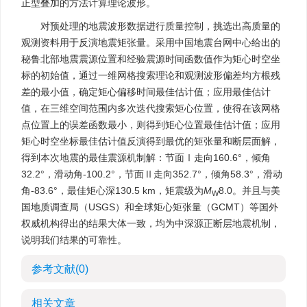
正型叠加的方法计算理论波形。
对预处理的地震波形数据进行质量控制，挑选出高质量的
观测资料用于反演地震矩张量。采用中国地震台网中心给出的
秘鲁北部地震震源位置和经验震源时间函数值作为矩心时空坐
标的初始值，通过一维网格搜索理论和观测波形偏差均方根残
差的最小值，确定矩心偏移时间最佳估计值；应用最佳估计
值，在三维空间范围内多次迭代搜索矩心位置，使得在该网格
点位置上的误差函数最小，则得到矩心位置最佳估计值；应用
矩心时空坐标最佳估计值反演得到最优的矩张量和断层面解，
得到本次地震的最佳震源机制解：节面Ⅰ走向160.6°，倾角
32.2°，滑动角-100.2°，节面Ⅱ走向352.7°，倾角58.3°，滑动
角-83.6°，最佳矩心深130.5 km，矩震级为
M
8.0。并且与美
W
国地质调查局（USGS）和全球矩心矩张量（GCMT）等国外
权威机构得出的结果大体一致，均为中深源正断层地震机制，
说明我们结果的可靠性。
参考文献
(0)
相关文章