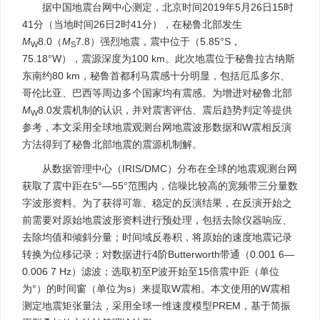
据中国地震台网中心测定，北京时间2019年5月26日15时
41分（当地时间26日2时41分），在秘鲁北部发生
M
8.0（
M
7.8）强烈地震，震中位于（5.85°S，
W
S
75.18°W），震源深度为100 km。此次地震位于秘鲁拉古纳斯
东南约80 km，秘鲁首都利马震感十分明显，包括厄瓜多尔、
哥伦比亚、巴西等周边多个国家均有震感。为增进对秘鲁北部
M
8.0发震机制的认识，并对震害评估、震后趋势判定等提供
W
参考，本文采用全球地震观测台网地震波形数据和W震相反演
方法得到了秘鲁北部地震的震源机制解。
从数据管理中心（IRIS/DMC）分布在全球的地震观测台网
获取了震中距在5°—55°范围内，信噪比较高的宽频带三分量数
字波形资料。为了获得可靠、稳定的反演结果，在反演开始之
前需要对原始地震波形资料进行预处理，包括去除仪器响应、
去除均值和倾斜分量；时间域反卷积，将原始的速度地震记录
转换为位移记录；对数据进行4阶Butterworth带通（0.001 6—
0.006 7 Hz）滤波；选取初至P波开始至15倍震中距（单位
为°）的时间窗（单位为s）来提取W震相。本文使用的W震相
测定地震矩张量法，采用全球一维速度模型PREM，基于简振