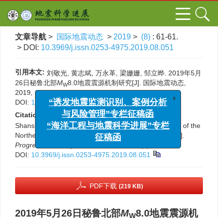
文章导航
>
国际地震动态
>
2019
>
(8)
: 61-61.
> DOI:
10.3969/j.issn.0253-4975.2019.08.051
引用本文:
刘敬光, 黄志斌, 万永革, 梁姗姗, 邹立晔. 2019年5月
26日秘鲁北部
M
8.0地震震源机制研究[J]. 国际地震动态,
W
x
2019, (8): 61-61.
“诱发地震监测识别、案例分析
DOI:
10.3969/j.issn.0253-4975.2019.08.051
与风险管理”专栏征稿函
Citation:
Jingguang Liu, Zhibin Huang, Yongge Wan,
“海洋工程与地震科学进展”专栏
Shanshan Liang, Liye Zou. Study on focal mechanism of the
征稿函
Northern Peru
M
8.0 earthquake on May 26，2019[J].
W
Progress in Earthquake Sciences
, 2019, (8): 61-61.
DOI:
10.3969/j.issn.0253-4975.2019.08.051
PDF下载
(219 KB)
2019年5月26日秘鲁北部
M
8.0地震震源机
W