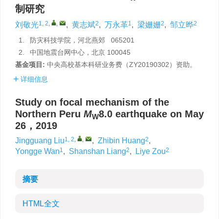
制研究
1, 2
,
,
2
1
2
2
刘敬光
,
黄志斌
,
万永革
,
梁姗姗
,
邹立晔
1.
防灾科技学院，河北燕郊 065201
2.
中国地震台网中心，北京 100045
基金项目:
中央高校基本科研业务费（ZY20190302）资助。
详细信息
Study on focal mechanism of the
Northern Peru
M
8.0 earthquake on May
W
26，2019
1, 2
,
,
2
Jingguang Liu
,
Zhibin Huang
,
1
2
2
Yongge Wan
,
Shanshan Liang
,
Liye Zou
摘要
HTML全文