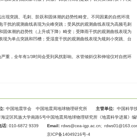
线出现突跳、毛刺、阶跃和固体潮的趋势性畸变。不同因素的自然环境
电干扰的观测曲线表现为尖峰突跳；受风扰的观测曲线表现为高频毛刺
和固体潮的趋势性（上升或下降）畸变；受降雨干扰的观测曲线表现为
表现为单点突跳和凹槽；受湿度干扰的观测曲线表现为规则小突跳、台
严重，全年有1/3时间会受到风扰影响。水管倾斜仪和伸缩仪对自然环
位:
中国地震学会 中国地震局地球物理研究所
主管单位:
中国科学
海淀区民族大学南路5号中国地震局地球物理研究所《地震科学进展》编辑部 
电话:
010-6872 9339
Email:
rdws@cea-igp.ac.cn
;
rdws01@163.co
京ICP备14049216号-4