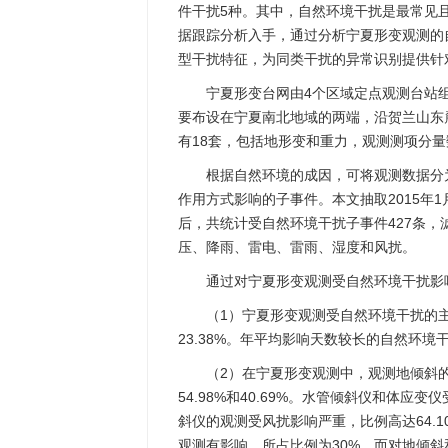
件干扰5种。其中，自然环境干扰是最常见且
据跟踪分析入手，通过分析宁夏形变观测的
型干扰特征，为同类干扰的异常识别提供针
宁夏形变台网由4个区域定点观测台站
要布设在宁夏南北地域的两端，沿贺兰山东
有18套，包括地形变和重力，观测测项分量
根据自然环境的成因，可将观测数据分
作用方式影响的子事件。本文抽取2015年1
后，共统计受自然环境干扰子事件427条，
压、降雨、雷电、雷雨、湿度和风扰。
通过对宁夏形变观测受自然环境干扰影
（1）宁夏形变观测受自然环境干扰的主
23.38%。年平均影响天数较长的自然环境干
（2）在宁夏形变观测中，观测地倾斜
54.98%和40.69%。水管倾斜仪和体应变
斜仪的观测受风扰影响严重，比例高达64.1
观测有影响，所占比例为30%，而对地倾