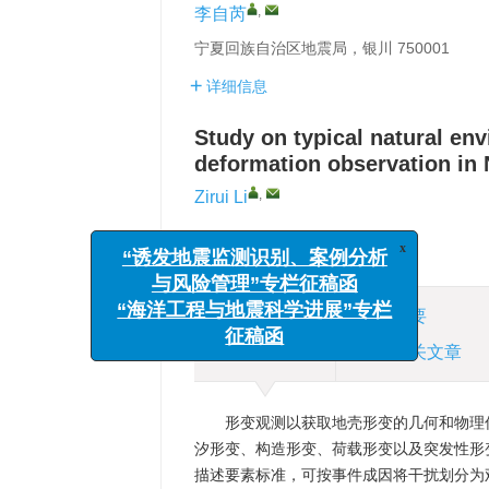
,
李自芮
宁夏回族自治区地震局，银川 750001
详细信息
Study on typical natural env
deformation observation in 
,
Zirui Li
x
“诱发地震监测识别、案例分析
与风险管理”专栏征稿函
“海洋工程与地震科学进展”专栏
征稿函
摘要
HTML全文
相关文章
形变观测以获取地壳形变的几何和物理
汐形变、构造形变、荷载形变以及突发性形
描述要素标准，可按事件成因将干扰划分为