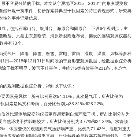
最不容易分辨的干扰。本文从宁夏地区2015—2018年的形变观测数
自然环境干扰事件，初步探索其典型干扰因素的特征表现形式，研究典
对性的事件记录信息。
组成，包括石嘴山台、银川台、海原台和固原台，下设6个观测点，主
麓断裂、六盘山东麓断裂、海原断裂附近布设。架设的连续观测仪器共
数共有73个。
为受气压、降雨、降雪、融雪、雷电、雷雨、湿度、温度、风扰等多种
月1日—2018年12月31日时间段的宁夏形变观测数据，经数据跟踪分析
滤除干扰不明显，波形不佳事件，共统计6类有效事件231条，包含气
响的观测数据跟踪分析，得到以下认识：
要因素是风扰，所占比例高达54.11%，其次是气压，所占比例为
扰因素是风扰和降雨，百分比分别为33.81%和26.22%。
的仪器比观测地应变的仪器更容易受到自然环境干扰，所占比例分别为
仪受自然环境干扰影响较大，所占比例分别为3.77%和24.24%。水管倾
0%；体应变仪的观测则受气压影响严重，比例为71.43%。湿度对重力
斜和地应变的观测影响微乎其微。比较特殊的是数字石英摆倾斜仪，只受