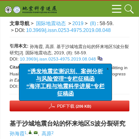
文章导航
>
国际地震动态
>
2019
>
(8)
: 58-59.
> DOI:
10.3969/j.issn.0253-4975.2019.08.048
引用本文:
孙海霞, 高原. 基于沙城地震台站的怀来地区S波分裂
研究[J]. 国际地震动态, 2019, (8): 58-59.
DOI:
10.3969/j.issn.0253-4975.2019.08.048
x
Citation:
Haixia Sun, Yuan Gao. Study of S-wave splitting in
“诱发地震监测识别、案例分析
Huailai area based on SHC earthquake station[J].
Progress
与风险管理”专栏征稿函
in Earthquake Sciences
, 2019, (8): 58-59.
“海洋工程与地震科学进展”专栏
DOI:
10.3969/j.issn.0253-4975.2019.08.048
征稿函
PDF下载
(206 KB)
基于沙城地震台站的怀来地区S波分裂研究
1
,
,
2
孙海霞
,
高原