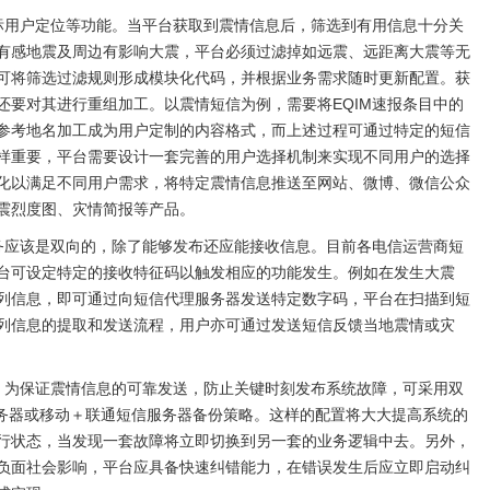
标用户定位等功能。当平台获取到震情信息后，筛选到有用信息十分关
有感地震及周边有影响大震，平台必须过滤掉如远震、远距离大震等无
可将筛选过滤规则形成模块化代码，并根据业务需求随时更新配置。获
还要对其进行重组加工。以震情短信为例，需要将EQIM速报条目中的
参考地名加工成为用户定制的内容格式，而上述过程可通过特定的短信
样重要，平台需要设计一套完善的用户选择机制来实现不同用户的选择
化以满足不同用户需求，将特定震情信息推送至网站、微博、微信公众
震烈度图、灾情简报等产品。
务应该是双向的，除了能够发布还应能接收信息。目前各电信运营商短
台可设定特定的接收特征码以触发相应的功能发生。例如在发生大震
列信息，即可通过向短信代理服务器发送特定数字码，平台在扫描到短
列信息的提取和发送流程，用户亦可通过发送短信反馈当地震情或灾
。为保证震情信息的可靠发送，防止关键时刻发布系统故障，可采用双
服务器或移动＋联通短信服务器备份策略。这样的配置将大大提高系统的
行状态，当发现一套故障将立即切换到另一套的业务逻辑中去。另外，
负面社会影响，平台应具备快速纠错能力，在错误发生后应立即启动纠