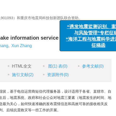
01901093）和重庆市地震局科技创新团队联合资助。
“诱发地震监测识别、案例
uake information service platform
与风险管理”专栏征稿
hang
,
Xun Zhang
“海洋工程与地震科学进展”
征稿函
HTML全文
图
(1)
表
(0)
参考文献
(0)
施引文献
(2)
资源附件
(0)
现状，基于电信运营商短信代理服务器，设计适用于各省、直辖市、自
生后，地震系统、政府和社会公众对地震三要素（地震发生的时间、地
息最为关心，如何快速准确的发布震情信息和高效可靠的接收相关反
判、后续抗震救灾等一些工作的开展。