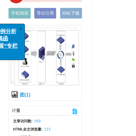
手机阅读
导出引用
XML下载
x
分析
函
专栏
图(1)
计量
文章访问数:
569
HTML全文浏览量:
215