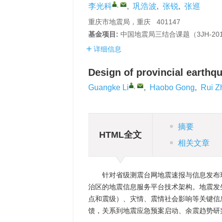
,
李光科
,
巩浩波
,
张锐
,
张巡
重庆市地震局，重庆 401147
基金项目:
中国地震局三结合课题（3JH-2
详细信息
Design of provincial earthq
,
Guangke Li
,
Haobo Gong
,
Rui Z
摘要
HTML全文
相关文章
针对省级测震台网地震速报与信息发布
治区的地震信息服务平台技术架构。地震发
点和震级）、灾情、震情社会影响等关键信
馈，关系到地震应急预案启动、余震趋势研