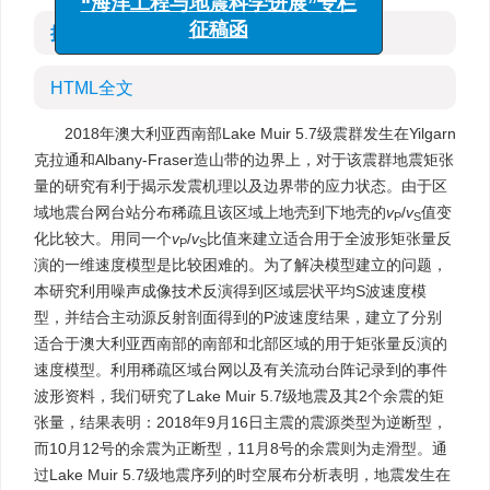
“海洋工程与地震科学进展”专栏
摘要
征稿函
HTML全文
2018年澳大利亚西南部Lake Muir 5.7级震群发生在Yilgarn
克拉通和Albany-Fraser造山带的边界上，对于该震群地震矩张
量的研究有利于揭示发震机理以及边界带的应力状态。由于区
域地震台网台站分布稀疏且该区域上地壳到下地壳的
v
/
v
值变
P
S
化比较大。用同一个
v
/
v
比值来建立适合用于全波形矩张量反
P
S
演的一维速度模型是比较困难的。为了解决模型建立的问题，
本研究利用噪声成像技术反演得到区域层状平均S波速度模
型，并结合主动源反射剖面得到的P波速度结果，建立了分别
适合于澳大利亚西南部的南部和北部区域的用于矩张量反演的
速度模型。利用稀疏区域台网以及有关流动台阵记录到的事件
波形资料，我们研究了Lake Muir 5.7级地震及其2个余震的矩
张量，结果表明：2018年9月16日主震的震源类型为逆断型，
而10月12号的余震为正断型，11月8号的余震则为走滑型。通
过Lake Muir 5.7级地震序列的时空展布分析表明，地震发生在