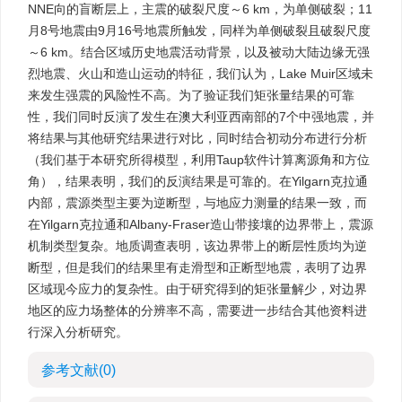
NNE向的盲断层上，主震的破裂尺度～6 km，为单侧破裂；11
月8号地震由9月16号地震所触发，同样为单侧破裂且破裂尺度
～6 km。结合区域历史地震活动背景，以及被动大陆边缘无强
烈地震、火山和造山运动的特征，我们认为，Lake Muir区域未
来发生强震的风险性不高。为了验证我们矩张量结果的可靠
性，我们同时反演了发生在澳大利亚西南部的7个中强地震，并
将结果与其他研究结果进行对比，同时结合初动分布进行分析
（我们基于本研究所得模型，利用Taup软件计算离源角和方位
角），结果表明，我们的反演结果是可靠的。在Yilgarn克拉通
内部，震源类型主要为逆断型，与地应力测量的结果一致，而
在Yilgarn克拉通和Albany-Fraser造山带接壤的边界带上，震源
机制类型复杂。地质调查表明，该边界带上的断层性质均为逆
断型，但是我们的结果里有走滑型和正断型地震，表明了边界
区域现今应力的复杂性。由于研究得到的矩张量解少，对边界
地区的应力场整体的分辨率不高，需要进一步结合其他资料进
行深入分析研究。
参考文献
(0)