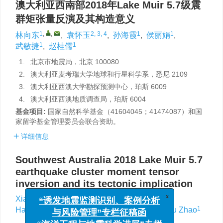
澳大利亚西南部2018年Lake Muir 5.7级震
群矩张量反演及其构造意义
1
,
,
2, 3, 4
1
1
林向东
,
袁怀玉
,
孙海霞
,
侯丽娟
,
1
1
武敏捷
,
赵桂儒
1.
北京市地震局，北京 100080
2.
澳大利亚麦考瑞大学地球和行星科学系，悉尼 2109
3.
澳大利亚西澳大学勘探预测中心，珀斯 6009
4.
澳大利亚西澳地质调查局，珀斯 6004
基金项目:
国家自然科学基金（41604045；41474087）和国
家留学基金管理委员会联合资助。
详细信息
Southwest Australia 2018 Lake Muir 5.7
earthquake cluster moment tensor
inversion and its tectonic implication
1
,
,
2, 3, 4
Xiangdong Lin
,
Huaiyu Yuan
,
x
“诱发地震监测识别、案例分析
1
1
1
1
Haixia Sun
,
Lijuan Hou
,
Minjie Wu
,
Guiru Zhao
与风险管理”专栏征稿函