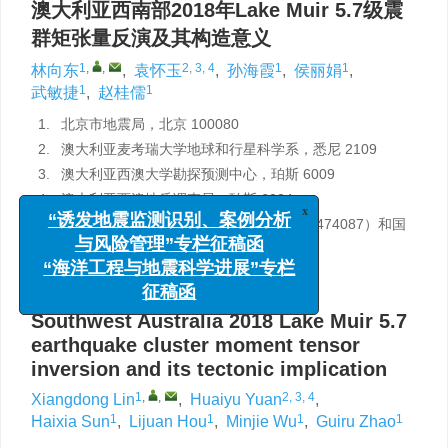
澳大利亚西南部2018年Lake Muir 5.7级震
群矩张量反演及其构造意义
1
,
,
2, 3, 4
1
1
林向东
,
袁怀玉
,
孙海霞
,
侯丽娟
,
1
1
武敏捷
,
赵桂儒
1.
北京市地震局，北京 100080
2.
澳大利亚麦考瑞大学地球和行星科学系，悉尼 2109
3.
澳大利亚西澳大学勘探预测中心，珀斯 6009
4.
澳大利亚西澳地质调查局，珀斯 6004
x
“诱发地震监测识别、案例分析
基金项目:
国家自然科学基金（41604045；41474087）和国
与风险管理”专栏征稿函
家留学基金管理委员会联合资助。
“海洋工程与地震科学进展”专栏
详细信息
征稿函
Southwest Australia 2018 Lake Muir 5.7
earthquake cluster moment tensor
inversion and its tectonic implication
1
,
,
2, 3, 4
Xiangdong Lin
,
Huaiyu Yuan
,
1
1
1
1
Haixia Sun
,
Lijuan Hou
,
Minjie Wu
,
Guiru Zhao